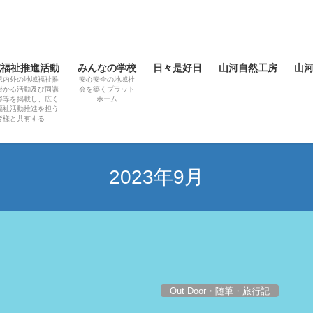
域福祉推進活動
みんなの学校
日々是好日
山河自然工房
山
県内外の地域福祉推
安心安全の地域社
掛かる活動及び同講
会を築くプラット
容等を掲載し、広く
ホーム
福祉活動推進を担う
皆様と共有する
2023年9月
Out Door・随筆・旅行記