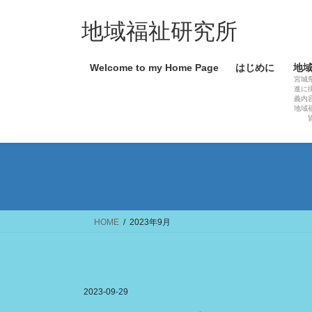
コ
ナ
ン
ビ
地域福祉研究所
テ
ゲ
ン
ー
Welcome to my Home Page
はじめに
地
ツ
シ
宮城
へ
ョ
進に
義内
ス
ン
地域
キ
に
ッ
移
プ
動
HOME
2023年9月
2023-09-29