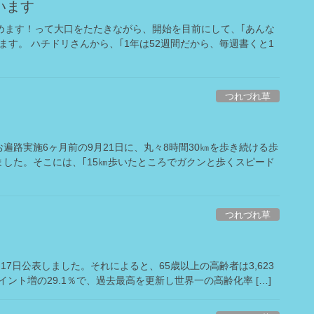
います
めます！って大口をたたきながら、開始を目前にして、｢あんな
す。 ハチドリさんから、｢1年は52週間だから、毎週書くと1
つれづれ草
路実施6ヶ月前の9月21日に、丸々8時間30㎞を歩き続ける歩
した。そこには、｢15㎞歩いたところでガクンと歩くスピード
つれづれ草
7日公表しました。それによると、65歳以上の高齢者は3,623
ント増の29.1％で、過去最高を更新し世界一の高齢化率 […]