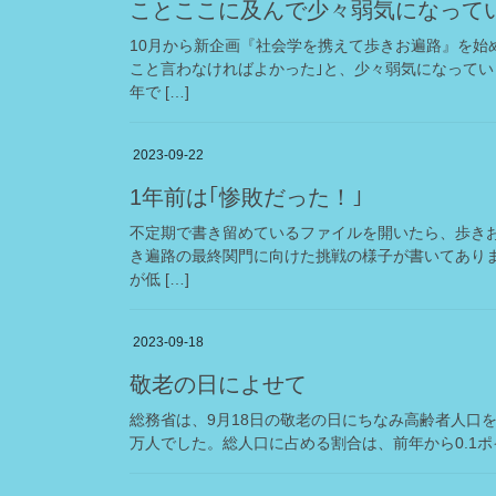
ことここに及んで少々弱気になって
10月から新企画『社会学を携えて歩きお遍路』を始
こと言わなければよかった｣と、少々弱気になっていま
年で […]
2023-09-22
1年前は｢惨敗だった！｣
不定期で書き留めているファイルを開いたら、歩きお遍
き遍路の最終関門に向けた挑戦の様子が書いてありま
が低 […]
2023-09-18
敬老の日によせて
総務省は、9月18日の敬老の日にちなみ高齢者人口を1
万人でした。総人口に占める割合は、前年から0.1ポイ