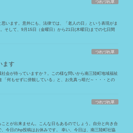
つれづれ草
と思います。意外にも、法律では、「老人の日」という表現がま
。そして、9月15日（金曜日）から21日(木曜日)までの七日間
つれづれ草
います
域社会が待っていますか？。この様な問いから南三陸町地域福祉
まま「何もせずに傍観している」と、お先真っ暗だ～・・・との
つれづれ草
ることが出来ません。こんな日もあるのでしょう。自分と向き合
、今日のhp投稿はお休みです。 幸い、今日は、南三陸町社協