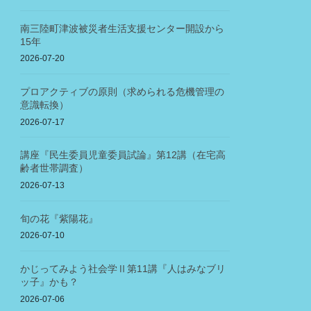
南三陸町津波被災者生活支援センター開設から
15年
2026-07-20
プロアクティブの原則（求められる危機管理の
意識転換）
2026-07-17
講座『民生委員児童委員試論』第12講（在宅高
齢者世帯調査）
2026-07-13
旬の花『紫陽花』
2026-07-10
かじってみよう社会学Ⅱ第11講『人はみなブリ
ッ子』かも？
2026-07-06