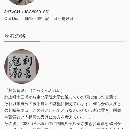
JH7VCH（JCC#060105）
Out Door 随筆・旅行記 日々是好日
座右の銘
『刻苦勉励』（こっくべんれい）
北上町十三浜から東北学院大学に通っていた頃に知った言葉で、
それ以来自分の振る舞いの基盤に据えています。何らかの大変さ
の判断基準は、この時と比べてどうなのかという所に置き、困難
や苦労という状況の受け止め方を考えています。
その後、2023（令和5）年に四国八十八ヶ寺歩きお遍路を50日か