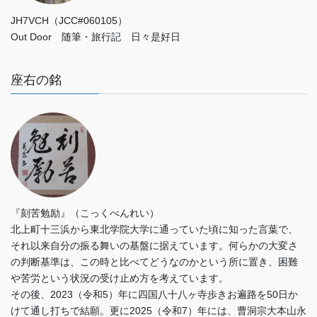
JH7VCH（JCC#060105）
Out Door 随筆・旅行記 日々是好日
座右の銘
『刻苦勉励』（こっくべんれい）
北上町十三浜から東北学院大学に通っていた頃に知った言葉で、
それ以来自分の振る舞いの基盤に据えています。何らかの大変さ
の判断基準は、この時と比べてどうなのかという所に置き、困難
や苦労という状況の受け止め方を考えています。
その後、2023（令和5）年に四国八十八ヶ寺歩きお遍路を50日か
けて通し打ちで結願。更に2025（令和7）年には、曹洞宗大本山永