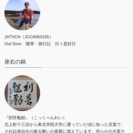
JH7VCH（JCC#060105）
Out Door 随筆・旅行記 日々是好日
座右の銘
『刻苦勉励』（こっくべんれい）
北上町十三浜から東北学院大学に通っていた頃に知った言葉で、
それ以来自分の振る舞いの基盤に据えています。何らかの大変さ