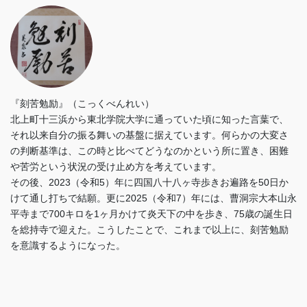
『刻苦勉励』（こっくべんれい）
北上町十三浜から東北学院大学に通っていた頃に知った言葉で、
それ以来自分の振る舞いの基盤に据えています。何らかの大変さ
の判断基準は、この時と比べてどうなのかという所に置き、困難
や苦労という状況の受け止め方を考えています。
その後、2023（令和5）年に四国八十八ヶ寺歩きお遍路を50日か
けて通し打ちで結願。更に2025（令和7）年には、曹洞宗大本山永
平寺まで700キロを1ヶ月かけて炎天下の中を歩き、75歳の誕生日
を総持寺で迎えた。こうしたことで、これまで以上に、刻苦勉励
を意識するようになった。