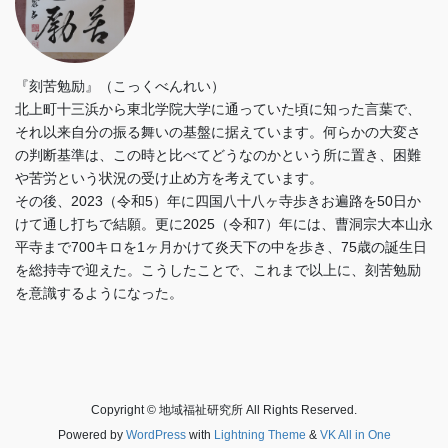
『刻苦勉励』（こっくべんれい）
北上町十三浜から東北学院大学に通っていた頃に知った言葉で、
それ以来自分の振る舞いの基盤に据えています。何らかの大変さ
の判断基準は、この時と比べてどうなのかという所に置き、困難
や苦労という状況の受け止め方を考えています。
その後、2023（令和5）年に四国八十八ヶ寺歩きお遍路を50日か
けて通し打ちで結願。更に2025（令和7）年には、曹洞宗大本山永
平寺まで700キロを1ヶ月かけて炎天下の中を歩き、75歳の誕生日
を総持寺で迎えた。こうしたことで、これまで以上に、刻苦勉励
を意識するようになった。
Copyright © 地域福祉研究所 All Rights Reserved.
Powered by
WordPress
with
Lightning Theme
&
VK All in One