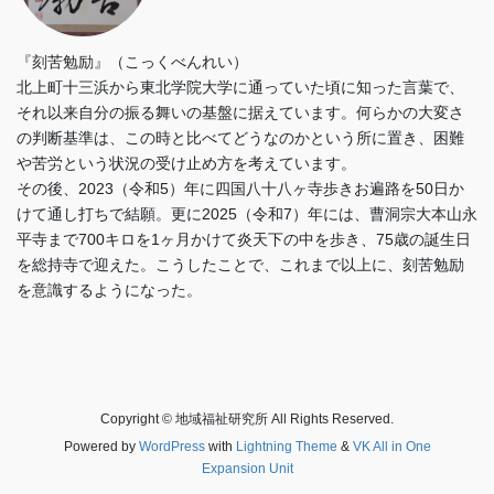
『刻苦勉励』（こっくべんれい）
北上町十三浜から東北学院大学に通っていた頃に知った言葉で、
それ以来自分の振る舞いの基盤に据えています。何らかの大変さ
の判断基準は、この時と比べてどうなのかという所に置き、困難
や苦労という状況の受け止め方を考えています。
その後、2023（令和5）年に四国八十八ヶ寺歩きお遍路を50日か
けて通し打ちで結願。更に2025（令和7）年には、曹洞宗大本山永
平寺まで700キロを1ヶ月かけて炎天下の中を歩き、75歳の誕生日
を総持寺で迎えた。こうしたことで、これまで以上に、刻苦勉励
を意識するようになった。
Copyright © 地域福祉研究所 All Rights Reserved.
Powered by
WordPress
with
Lightning Theme
&
VK All in One
Expansion Unit