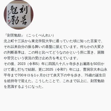
『刻苦勉励』（こっくべんれい）
北上町十三浜から東北学院大学に通っていた頃に知った言葉で、
それ以来自分の振る舞いの基盤に据えています。何らかの大変さ
の判断基準は、この時と比べてどうなのかという所に置き、困難
や苦労という状況の受け止め方を考えています。
その後、2023（令和5）年に四国八十八ヶ寺歩きお遍路を50日か
けて通し打ちで結願。更に2025（令和7）年には、曹洞宗大本山永
平寺まで700キロを1ヶ月かけて炎天下の中を歩き、75歳の誕生日
を総持寺で迎えた。こうしたことで、これまで以上に、刻苦勉励
を意識するようになった。