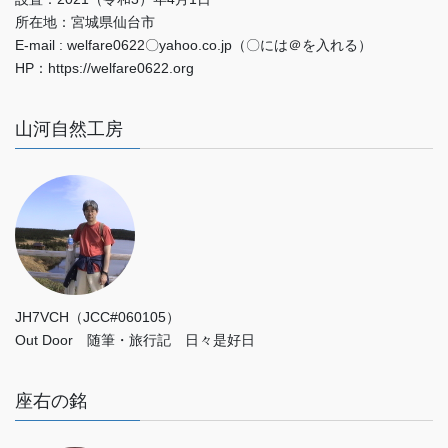
所在地：宮城県仙台市
E-mail : welfare0622〇yahoo.co.jp（〇には＠を入れる）
HP：https://welfare0622.org
山河自然工房
JH7VCH（JCC#060105）
Out Door 随筆・旅行記 日々是好日
座右の銘