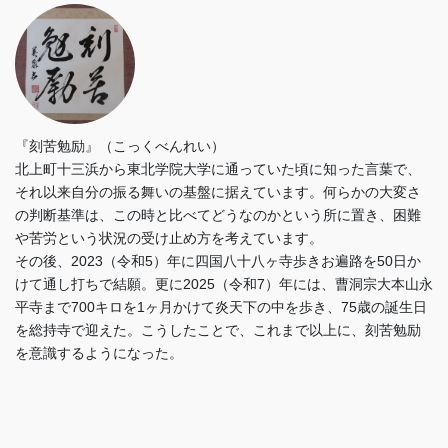
『刻苦勉励』（こっくべんれい）
北上町十三浜から東北学院大学に通っていた頃に知った言葉で、
それ以来自分の振る舞いの基盤に据えています。何らかの大変さ
の判断基準は、この時と比べてどうなのかという所に置き、困難
や苦労という状況の受け止め方を考えています。
その後、2023（令和5）年に四国八十八ヶ寺歩きお遍路を50日か
けて通し打ちで結願。更に2025（令和7）年には、曹洞宗大本山永
平寺まで700キロを1ヶ月かけて炎天下の中を歩き、75歳の誕生日
を総持寺で迎えた。こうしたことで、これまで以上に、刻苦勉励
を意識するようになった。