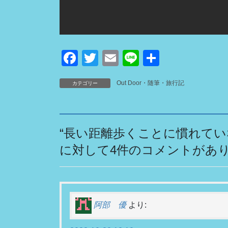
F
T
E
Li
共
a
wi
m
n
有
Out Door・随筆・旅行記
カテゴリー
c
tt
ail
e
e
er
b
“
長い距離歩くことに慣れていな
o
に対して4件のコメントがあ
o
k
阿部 優
より: