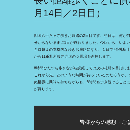
長い距離歩くことに慣
月14日／2日目）
四国八十八ヶ寺歩きお遍路の2日目です。初日は、何が
分からないままに1日が終わりました。今回から、いよい
キロ越えの本格的な歩きお遍路になり、１日で7番札所
から11番札所藤井寺迄の５霊場を巡拝します。
8時間ひたすら歩きながら読経しては次の札所を目指し
これから先、どのような時間が待っているのだろうか。
ぬ世界に興味を持ちながらも、8時間も歩き続けること
が募ります。
皆様からの感想・ご