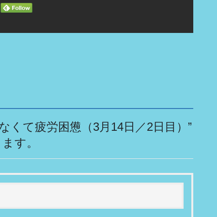
くて疲労困憊（3月14日／2日目）
”
ります。