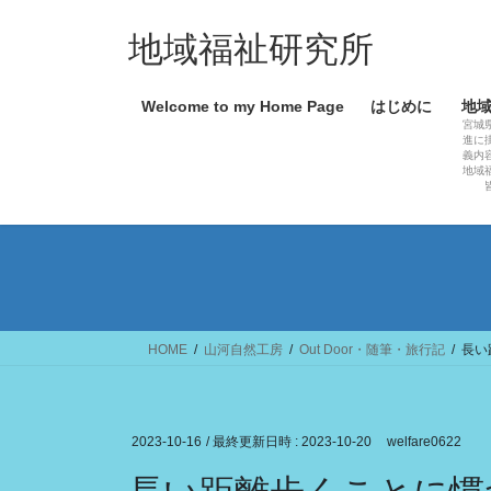
コ
ナ
ン
ビ
地域福祉研究所
テ
ゲ
ン
ー
Welcome to my Home Page
はじめに
地
ツ
シ
宮城
へ
ョ
進に
義内
ス
ン
地域
キ
に
ッ
移
プ
動
HOME
山河自然工房
Out Door・随筆・旅行記
長い
2023-10-16
/ 最終更新日時 :
2023-10-20
welfare0622