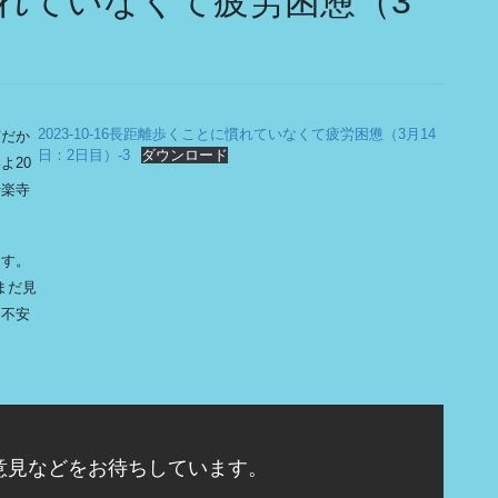
れていなくて疲労困憊（3
2023-10-16長距離歩くことに慣れていなくて疲労困憊（3月14
何だか
日：2日目）-3
ダウンロード
よ20
十楽寺
ます。
まだ見
に不安
意見などをお待ちしています。