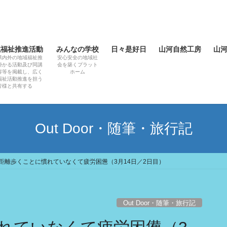
域福祉推進活動
みんなの学校
日々是好日
山河自然工房
山
県内外の地域福祉推
安心安全の地域社
掛かる活動及び同講
会を築くプラット
容等を掲載し、広く
ホーム
福祉活動推進を担う
皆様と共有する
Out Door・随筆・旅行記
距離歩くことに慣れていなくて疲労困憊（3月14日／2日目）
Out Door・随筆・旅行記