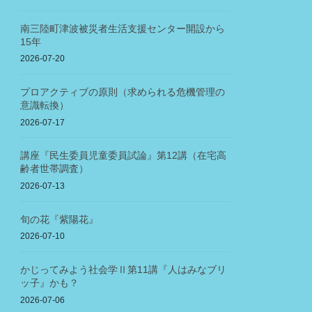
南三陸町津波被災者生活支援センター開設から
15年
2026-07-20
プロアクティブの原則（求められる危機管理の
意識転換）
2026-07-17
講座『民生委員児童委員試論』第12講（在宅高
齢者世帯調査）
2026-07-13
旬の花『紫陽花』
2026-07-10
かじってみよう社会学Ⅱ第11講『人はみなブリ
ッ子』かも？
2026-07-06