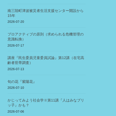
南三陸町津波被災者生活支援センター開設から
15年
2026-07-20
プロアクティブの原則（求められる危機管理の
意識転換）
2026-07-17
講座『民生委員児童委員試論』第12講（在宅高
齢者世帯調査）
2026-07-13
旬の花『紫陽花』
2026-07-10
かじってみよう社会学Ⅱ第11講『人はみなブリ
ッ子』かも？
2026-07-06