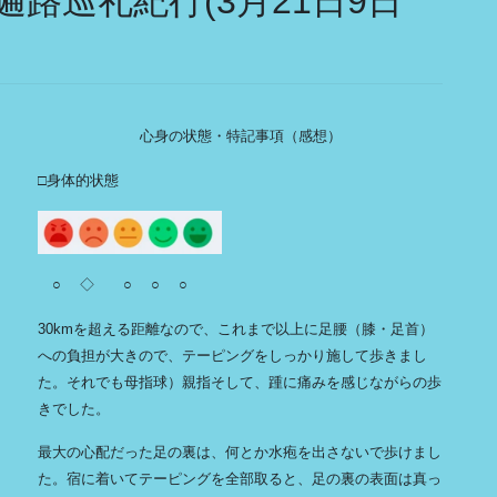
路巡礼紀行(3月21日9日
心身の状態・特記事項（感想）
□身体的状態
○ ◇ ○ ○ ○
30kmを超える距離なので、これまで以上に足腰（膝・足首）
への負担が大きので、テーピングをしっかり施して歩きまし
た。それでも母指球）親指そして、踵に痛みを感じながらの歩
きでした。
最大の心配だった足の裏は、何とか水疱を出さないで歩けまし
た。宿に着いてテーピングを全部取ると、足の裏の表面は真っ