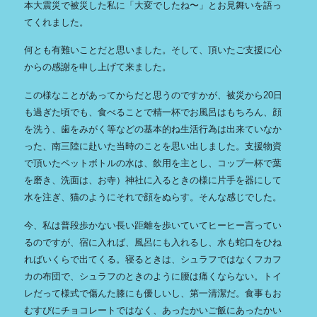
本大震災で被災した私に「大変でしたね〜」とお見舞いを語っ
てくれました。
何とも有難いことだと思いました。そして、頂いたご支援に心
からの感謝を申し上げて来ました。
この様なことがあってからだと思うのですかが、被災から20日
も過ぎた頃でも、食べることで精一杯でお風呂はもちろん、顔
を洗う、歯をみがく等などの基本的ね生活行為は出来ていなか
った、南三陸に赴いた当時のことを思い出しました。支援物資
で頂いたペットボトルの水は、飲用を主とし、コップ一杯で葉
を磨き、洗面は、お寺）神社に入るときの様に片手を器にして
水を注ぎ、猫のようにそれで顔をぬらす。そんな感じでした。
今、私は普段歩かない長い距離を歩いていてヒーヒー言ってい
るのですが、宿に入れば、風呂にも入れるし、水も蛇口をひね
ればいくらで出てくる。寝るときは、シュラフではなくフカフ
カの布団で、シュラフのときのように腰は痛くならない。トイ
レだって様式で傷んた膝にも優しいし、第一清潔だ。食事もお
むすびにチョコレートではなく、あったかいご飯にあったかい