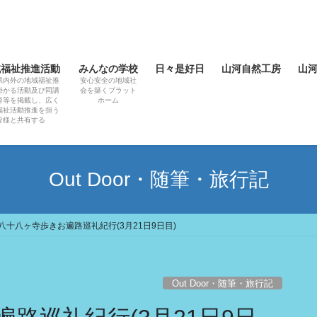
域福祉推進活動
みんなの学校
日々是好日
山河自然工房
山
県内外の地域福祉推
安心安全の地域社
掛かる活動及び同講
会を築くプラット
容等を掲載し、広く
ホーム
福祉活動推進を担う
皆様と共有する
Out Door・随筆・旅行記
八十八ヶ寺歩きお遍路巡礼紀行(3月21日9日目)
Out Door・随筆・旅行記