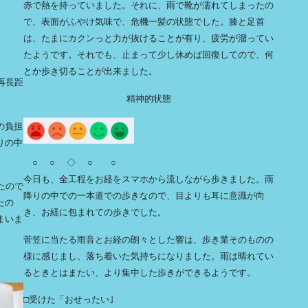
赤で熱を持っていました。それに、雨で靴が濡れてしまったの
で、表面がふやけ気味で、危機一髪の状態でした。膝と足首
は、たまにカクンっと力が抜けることが有り、疲労が溜ってい
たようです。それでも、止まって少し休めば回復してので、何
とか歩き切ることが出来ました。
再長距
精神的状態
の負担
りの中
○ ○ ◇ ○ ○
今日も、全工程をお経をスマホから流しながら歩きました。雨
たので
降りの中での一本道での歩きなので、目よりも耳に意識が向
たの
き、お経に包まれての歩きでした。
まいま
菅笠に当たる雨音とお経の朗々とした響は、歩き業そのものの
様に感じまし、落ち着いた気持ちになりました。雨は晴れてい
るときとはまたい、より集中した歩きができるようです。
□受けた「おせったい｣