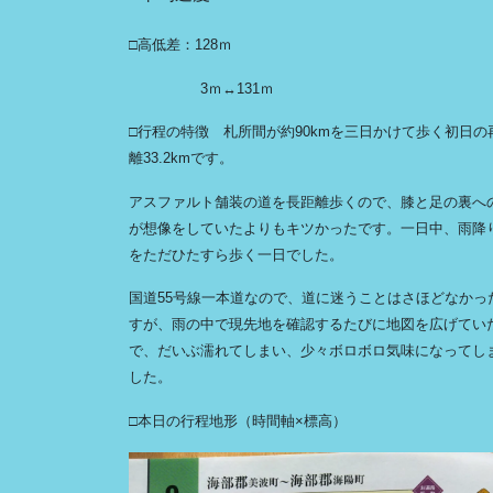
□高低差：128ｍ
3ｍ↔131ｍ
□行程の特徴 札所間が約90kmを三日かけて歩く初日の
離33.2kmです。
アスファルト舗装の道を長距離歩くので、膝と足の裏へ
が想像をしていたよりもキツかったです。一日中、雨降
をただひたすら歩く一日でした。
国道55号線一本道なので、道に迷うことはさほどなかっ
すが、雨の中で現先地を確認するたびに地図を広げてい
で、だいぶ濡れてしまい、少々ボロボロ気味になってし
した。
□本日の行程地形（時間軸×標高）