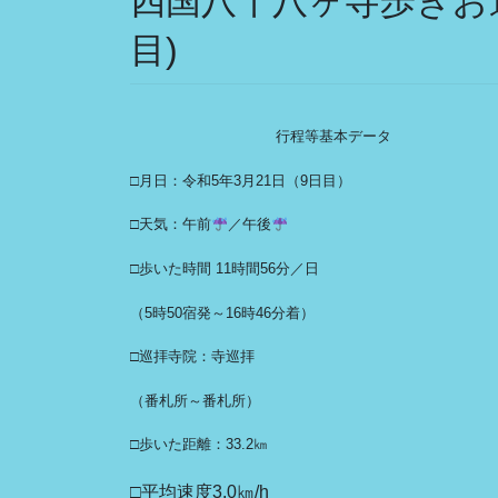
四国八十八ヶ寺歩きお遍
目)
行程等基本データ
□月日：令和5年3月21日（9日目）
□天気：午前
／午後
□歩いた時間 11時間56分／日
（5時50宿発～16時46分着）
□巡拝寺院：寺巡拝
（番札所～番札所）
□歩いた距離：33.2㎞
□平均速度3.0㎞/h