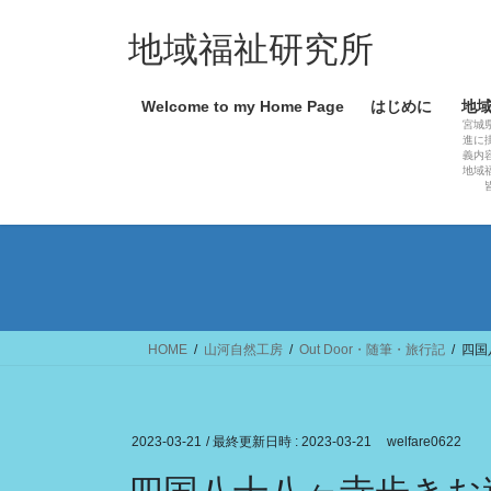
コ
ナ
ン
ビ
地域福祉研究所
テ
ゲ
ン
ー
Welcome to my Home Page
はじめに
地
ツ
シ
宮城
へ
ョ
進に
義内
ス
ン
地域
キ
に
ッ
移
プ
動
HOME
山河自然工房
Out Door・随筆・旅行記
四国
2023-03-21
/ 最終更新日時 :
2023-03-21
welfare0622