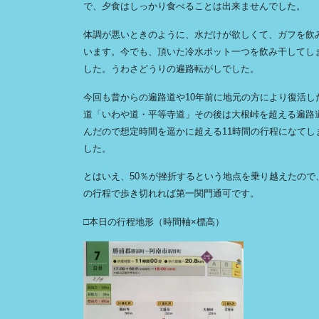
で、夕食はしっかり食べることは出来ませんでした。
体調が悪いときのように、水だけが欲しくて、ガフを飲
います。今でも、頂いた冷水ポット一つを飲み干してし
した。うわさどうりの遍路転がしでした。
今回も昔からの遍路道や10年前に地元の方により復活し
道「いわや道・平等寺道」その後は大根峠を超える遍路
んだので想定時間を遥かに超える11時間の行程になてし
した。
とはいえ、50％が挫折するという地点を乗り越えたので
の行程で歩き切れれば第一関門通可です。
□本日の行程地形（時間軸×標高）