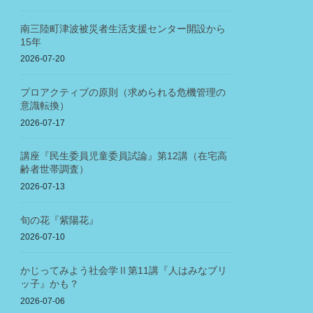
南三陸町津波被災者生活支援センター開設から
15年
2026-07-20
プロアクティブの原則（求められる危機管理の
意識転換）
2026-07-17
講座『民生委員児童委員試論』第12講（在宅高
齢者世帯調査）
2026-07-13
旬の花『紫陽花』
2026-07-10
かじってみよう社会学Ⅱ第11講『人はみなブリ
ッ子』かも？
2026-07-06