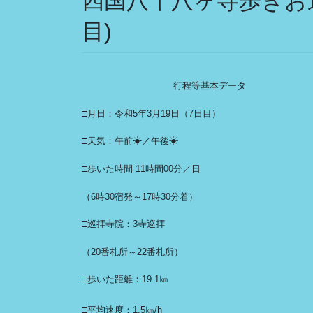
四国八十八ヶ寺歩きお遍
目)
行程等基本データ
□月日：令和5年3月19日（7日目）
□天気：午前☀／午後☀
□歩いた時間 11時間00分／日
（6時30宿発～17時30分着）
□巡拝寺院：3寺巡拝
（20番札所～22番札所）
□歩いた距離：19.1㎞
□平均速度：1.5㎞/h