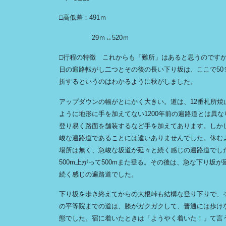
□高低差：491ｍ
29ｍ↔520ｍ
□行程の特徴 これからも「難所」はあると思うのです
日の遍路転がし二つとその後の長い下り坂は、ここで50
折するというのはわかるように秋がしました。
アップダウンの幅がとにかく大きい。道は、12番札所焼
ように地形に手を加えてない1200年前の遍路道とは異な
登り易く路面を舗装するなど手を加えてあります。しか
峻な遍路道であることには違いありませんでした。休む
場所は無く、急峻な坂道が延々と続く感じの遍路道でし
500m上がって500mまた登る。その後は、急な下り坂が
続く感じの遍路道でした。
下り坂を歩き終えてからの大根峠も結構な登り下りで、
の平等院までの道は、膝がガクガクして、普通には歩け
態でした。宿に着いたときは「ようやく着いた！」て言