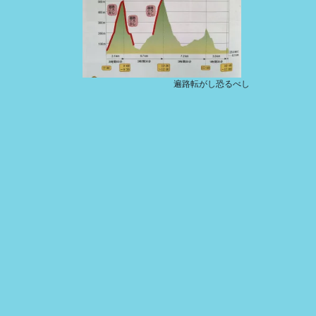
遍路転がし恐るべし