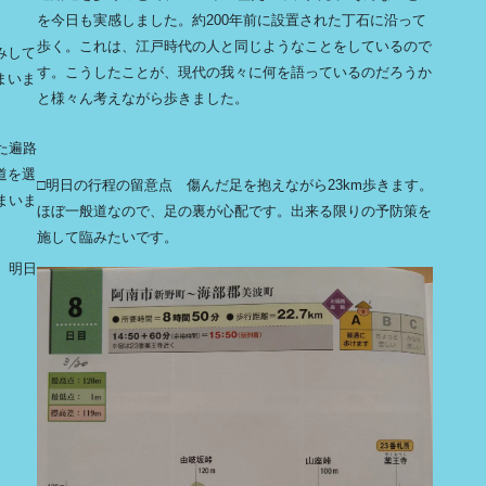
を今日も実感しました。約200年前に設置された丁石に沿って
歩く。これは、江戸時代の人と同じようなことをしているので
みして
す。こうしたことが、現代の我々に何を語っているのだろうか
まいま
と様々ん考えながら歩きました。
た遍路
道を選
□明日の行程の留意点 傷んだ足を抱えながら23km歩きます。
まいま
ほぼ一般道なので、足の裏が心配です。出来る限りの予防策を
施して臨みたいです。
、明日