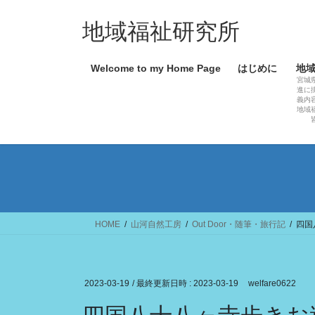
コ
ナ
ン
ビ
地域福祉研究所
テ
ゲ
ン
ー
Welcome to my Home Page
はじめに
地
ツ
シ
宮城
へ
ョ
進に
義内
ス
ン
地域
キ
に
ッ
移
プ
動
HOME
山河自然工房
Out Door・随筆・旅行記
四国
2023-03-19
/ 最終更新日時 :
2023-03-19
welfare0622