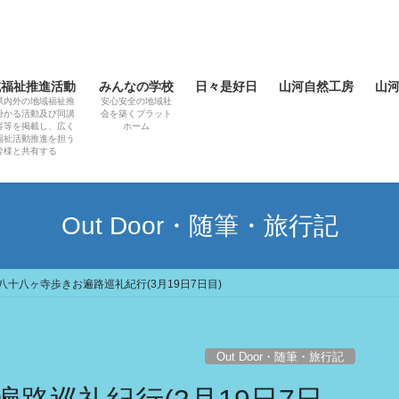
域福祉推進活動
みんなの学校
日々是好日
山河自然工房
山
県内外の地域福祉推
安心安全の地域社
掛かる活動及び同講
会を築くプラット
容等を掲載し、広く
ホーム
福祉活動推進を担う
皆様と共有する
Out Door・随筆・旅行記
八十八ヶ寺歩きお遍路巡礼紀行(3月19日7日目)
Out Door・随筆・旅行記