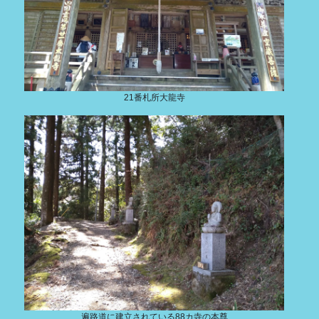
21番札所大龍寺
遍路道に建立されている88カ寺の本尊