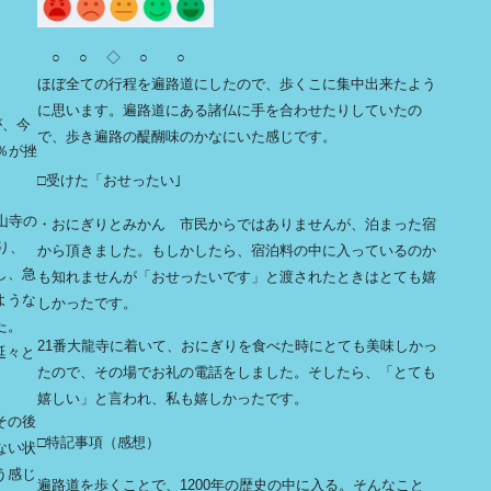
○ ○ ◇ ○ ○
ほぼ全ての行程を遍路道にしたので、歩くこに集中出来たよう
に思います。遍路道にある諸仏に手を合わせたりしていたの
が、今
で、歩き遍路の醍醐味のかなにいた感じです。
％が挫
□受けた「おせったい｣
山寺の
・おにぎりとみかん 市民からではありませんが、泊まった宿
り、
から頂きました。もしかしたら、宿泊料の中に入っているのか
し、急
も知れませんが「おせったいです」と渡されたときはとても嬉
ような
しかったです。
た。
21番大龍寺に着いて、おにぎりを食べた時にとても美味しかっ
延々と
たので、その場でお礼の電話をしました。そしたら、「とても
嬉しい」と言われ、私も嬉しかったです。
その後
□特記事項（感想）
ない状
う感じ
遍路道を歩くことで、1200年の歴史の中に入る。そんなこと