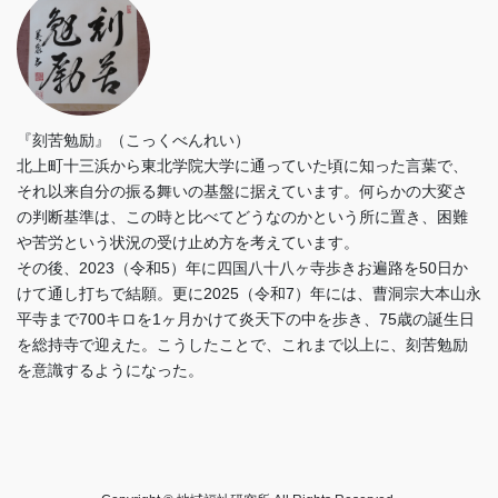
『刻苦勉励』（こっくべんれい）
北上町十三浜から東北学院大学に通っていた頃に知った言葉で、
それ以来自分の振る舞いの基盤に据えています。何らかの大変さ
の判断基準は、この時と比べてどうなのかという所に置き、困難
や苦労という状況の受け止め方を考えています。
その後、2023（令和5）年に四国八十八ヶ寺歩きお遍路を50日か
けて通し打ちで結願。更に2025（令和7）年には、曹洞宗大本山永
平寺まで700キロを1ヶ月かけて炎天下の中を歩き、75歳の誕生日
を総持寺で迎えた。こうしたことで、これまで以上に、刻苦勉励
を意識するようになった。