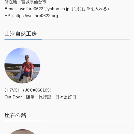
所在地：宮城県仙台市
E-mail : welfare0622〇yahoo.co.jp（〇には＠を入れる）
HP：https://welfare0622.org
山河自然工房
JH7VCH（JCC#060105）
Out Door 随筆・旅行記 日々是好日
座右の銘