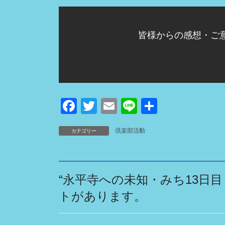
皆様からの感想・ご
F
T
E
Li
共
a
wi
m
n
有
倶楽部活動
カテゴリー
c
tt
ail
e
e
er
b
“
永平寺への未知・みち13日目
o
トがあります。
o
k