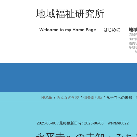
コ
ナ
ン
ビ
地域福祉研究所
テ
ゲ
ン
ー
Welcome to my Home Page
はじめに
地
ツ
シ
宮城
へ
ョ
進に
義内
ス
ン
地域
キ
に
ッ
移
プ
動
HOME
みんなの学校
倶楽部活動
永平寺への未知・み
2025-06-06
/ 最終更新日時 :
2025-06-06
welfare0622