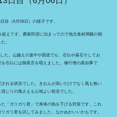
3日目（6月06日）
3日目（6月06日）の様子です。
ロ超えてす。農家民宿に泊まってので地元食材満載の朝
した。
ました。山越えの途中や国道でも、石仏や墓石そしてお
経を石仏には御真言を唱えました。修行僧の真似事で
配される状況でした。きおんが高いだけでなく風も無い
ス混じりの風さえも心地よい状況でした。
った「ガリガリ君」で身体の熱を下げる対策です。これ
ガリガリ君を試してみました。なかぬかいいかもです。