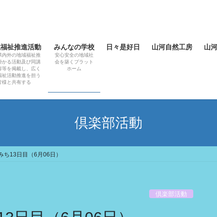
域福祉推進活動
みんなの学校
日々是好日
山河自然工房
山
県内外の地域福祉推
安心安全の地域社
掛かる活動及び同講
会を築くプラット
容等を掲載し、広く
ホーム
福祉活動推進を担う
皆様と共有する
倶楽部活動
ち13日目（6月06日）
倶楽部活動