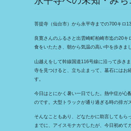
永平寺への未知・みち1
菩提寺（仙台市）から永平寺までの700キロ1
良寛さんのふるさと出雲崎町柏崎市迄の20キ
食をいたたき、朝から気温の高い中を歩きま
山越えをして幹線国道116号線に沿って歩き
寺を見つけると、立ち止まって、墓石にはお
す。
今日はとにかく暑い一日でした。熱中症が心
のです。大型トラックが通り過ぎる時の排ガ
そんなこともあり、どなたかに助言してもら
までに、アイスモナカでしたが、今日初めて