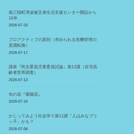
南三陸町津波被災者生活支援センター開設から
15年
2026-07-20
プロアクティブの原則（求められる危機管理の
意識転換）
2026-07-17
講座『民生委員児童委員試論』第12講（在宅高
齢者世帯調査）
2026-07-13
旬の花『紫陽花』
2026-07-10
かじってみよう社会学Ⅱ第11講『人はみなブリ
ッ子』かも？
2026-07-06