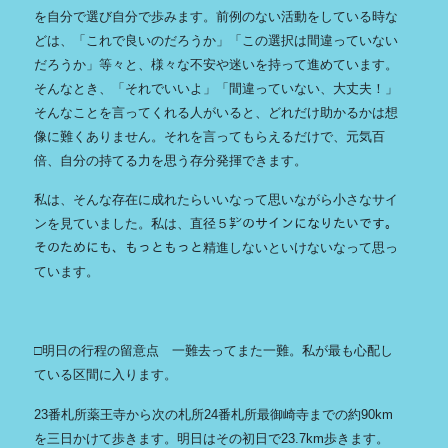
を自分で選び自分で歩みます。前例のない活動をしている時な
どは、「これで良いのだろうか」「この選択は間違っていない
だろうか」等々と、様々な不安や迷いを持って進めています。
そんなとき、「それでいいよ」「間違っていない、大丈夫！」
そんなことを言ってくれる人がいると、どれだけ助かるかは想
像に難くありません。それを言ってもらえるだけで、元気百
倍、自分の持てる力を思う存分発揮できます。
私は、そんな存在に成れたらいいなって思いながら小さなサイ
ンを見ていました。私は、直径５㌢のサインになりたいです。
そのためにも、もっともっと精進しないといけないなって思っ
ています。
□明日の行程の留意点 一難去ってまた一難。私が最も心配し
ている区間に入ります。
23番札所薬王寺から次の札所24番札所最御崎寺までの約90km
を三日かけて歩きます。明日はその初日で23.7km歩きます。