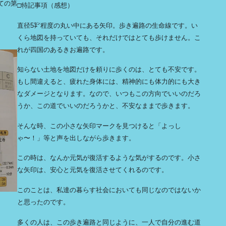
ての第
□特記事項（感想）
。
直径5㌢程度の丸い中にある矢印。歩き遍路の生命線です。い
くら地図を持っていても、それだけではとても歩けません。こ
れが四国のあるきお遍路です。
知らない土地を地図だけを頼りに歩くのは、とても不安です。
もし間違えると、疲れた身体には、精神的にも体力的にも大き
なダメージとなります。なので、いつもこの方向でいいのだろ
うか、この道でいいのだろうかと、不安なままで歩きます。
そんな時、この小さな矢印マークを見つけると「よっし
ゃ〜！」等と声を出しながら歩きます。
この時は、なんか元気が復活するような気がするのです。小さ
な矢印は、安心と元気を復活させてくれるのです。
このことは、私達の暮らす社会においても同じなのではないか
と思ったのです。
多くの人は、この歩き遍路と同じように、一人で自分の進む道