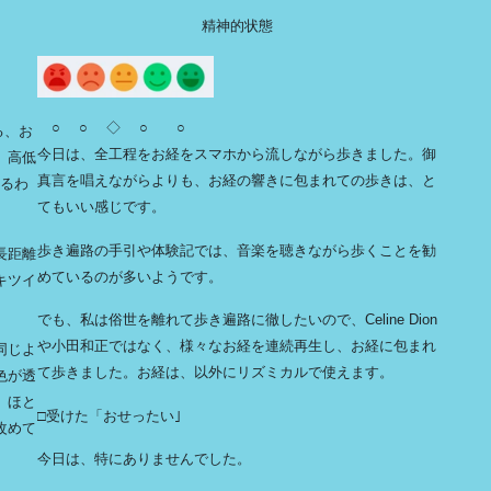
精神的状態
○ ○ ◇ ○ ○
る、お
今日は、全工程をお経をスマホから流しながら歩きました。御
。高低
真言を唱えながらよりも、お経の響きに包まれての歩きは、と
有るわ
てもいい感じです。
歩き遍路の手引や体験記では、音楽を聴きながら歩くことを勧
長距離
めているのが多いようです。
キツイ
でも、私は俗世を離れて歩き遍路に徹したいので、Celine Dion
や小田和正ではなく、様々なお経を連続再生し、お経に包まれ
同じよ
て歩きました。お経は、以外にリズミカルで使えます。
色が透
、ほと
□受けた「おせったい｣
改めて
今日は、特にありませんでした。