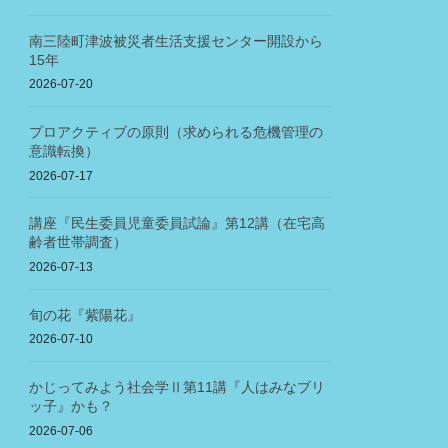
南三陸町津波被災者生活支援センター開設から
15年
2026-07-20
プロアクティブの原則（求められる危機管理の
意識転換）
2026-07-17
講座『民生委員児童委員試論』第12講（在宅高
齢者世帯調査）
2026-07-13
旬の花『紫陽花』
2026-07-10
かじってみよう社会学Ⅱ第11講『人はみなブリ
ッ子』かも？
2026-07-06