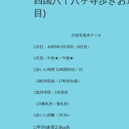
四国八十八ヶ寺歩きお遍
目)
行程等基本データ
□月日：令和5年3月20日（8日目）
□天気：午前☀／午後☀
□歩いた時間 11時間00分／日
（6時30宿発～17時30分着）
□巡拝寺院：1寺巡拝
（23番札所～番札所）
□歩いた距離：24.0㎞
□平均速度2.9㎞/h