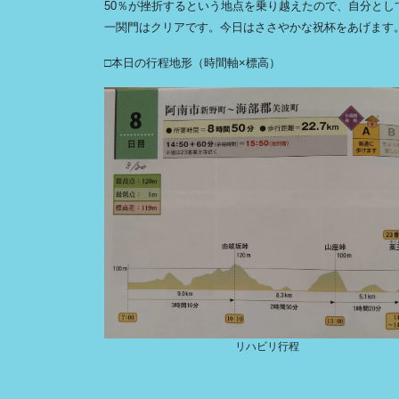
50％が挫折するという地点を乗り越えたので、自分とし
一関門はクリアです。今日はささやかな祝杯をあげます
□本日の行程地形（時間軸×標高）
リハビリ行程