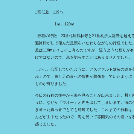
□高低差：119ｍ
1ｍ↔120ｍ
□行程の特徴 20番札所鶴林寺と21番札所大龍寺を越え
遍路転がしで傷んだ足腰をいたわりながらの行程でした
差は119mとそこそこ有るのですが、這うような登りが
けではないので、息を切らすことはありませんでした。
しかし、心配していたように、アスファルト舗装の道を
歩くので、膝と足の裏への負担が想像をしていたように
ものが有りました。
今日の行程の後半から海を見ることが出来ました。川と
うに、なぜか「ウオー」と声を出してしまいます。海の
き通った真っ青でとても綺麗でした。これまでの行程は
んどが山中だったので、海を見いて雰囲気のその違いを
感じました。