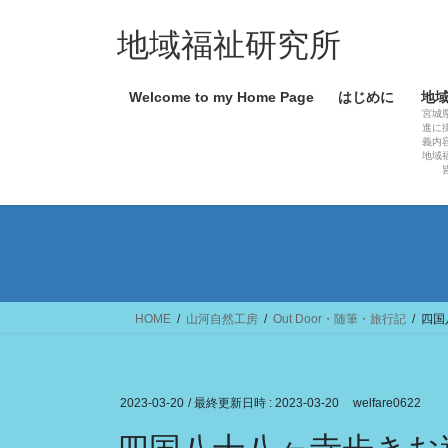
コ
ナ
ン
ビ
地域福祉研究所
テ
ゲ
ン
ー
Welcome to my Home Page
はじめに
地
ツ
シ
宮城
へ
ョ
進に
義内
ス
ン
地域
キ
に
ッ
移
プ
動
HOME
山河自然工房
Out Door・随筆・旅行記
四国
2023-03-20
/ 最終更新日時 :
2023-03-20
welfare0622