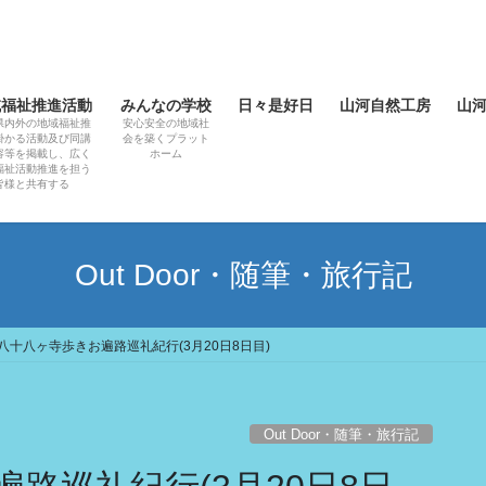
域福祉推進活動
みんなの学校
日々是好日
山河自然工房
山
県内外の地域福祉推
安心安全の地域社
掛かる活動及び同講
会を築くプラット
容等を掲載し、広く
ホーム
福祉活動推進を担う
皆様と共有する
Out Door・随筆・旅行記
八十八ヶ寺歩きお遍路巡礼紀行(3月20日8日目)
Out Door・随筆・旅行記