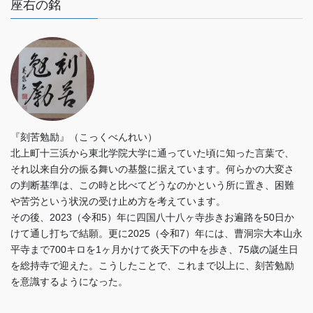
座右の銘
『刻苦勉励』（こっくべんれい）
北上町十三浜から東北学院大学に通っていた頃に知った言葉で、
それ以来自分の振る舞いの基盤に据えています。何らかの大変さ
の判断基準は、この時と比べてどうなのかという所に置き、困難
や苦労という状況の受け止め方を考えています。
その後、2023（令和5）年に四国八十八ヶ寺歩きお遍路を50日か
けて通し打ちで結願。更に2025（令和7）年には、曹洞宗大本山永
平寺まで700キロを1ヶ月かけて炎天下の中を歩き、75歳の誕生日
を総持寺で迎えた。こうしたことで、これまで以上に、刻苦勉励
を意識するようになった。