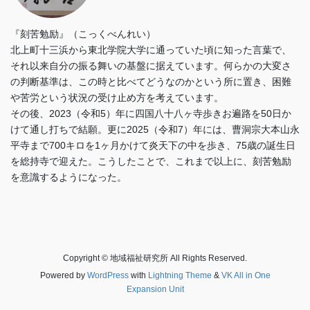
『刻苦勉励』（こっくべんれい）
北上町十三浜から東北学院大学に通っていた頃に知った言葉で、
それ以来自分の振る舞いの基盤に据えています。何らかの大変さ
の判断基準は、この時と比べてどうなのかという所に置き、困難
や苦労という状況の受け止め方を考えています。
その後、2023（令和5）年に四国八十八ヶ寺歩きお遍路を50日か
けて通し打ちで結願。更に2025（令和7）年には、曹洞宗大本山永
平寺まで700キロを1ヶ月かけて炎天下の中を歩き、75歳の誕生日
を総持寺で迎えた。こうしたことで、これまで以上に、刻苦勉励
を意識するようになった。
Copyright © 地域福祉研究所 All Rights Reserved.
Powered by
WordPress
with
Lightning Theme
&
VK All in One
Expansion Unit