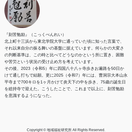
『刻苦勉励』（こっくべんれい）
北上町十三浜から東北学院大学に通っていた頃に知った言葉で、
それ以来自分の振る舞いの基盤に据えています。何らかの大変さ
の判断基準は、この時と比べてどうなのかという所に置き、困難
や苦労という状況の受け止め方を考えています。
その後、2023（令和5）年に四国八十八ヶ寺歩きお遍路を50日か
けて通し打ちで結願。更に2025（令和7）年には、曹洞宗大本山永
平寺まで700キロを1ヶ月かけて炎天下の中を歩き、75歳の誕生日
を総持寺で迎えた。こうしたことで、これまで以上に、刻苦勉励
を意識するようになった。
Copyright © 地域福祉研究所 All Rights Reserved.