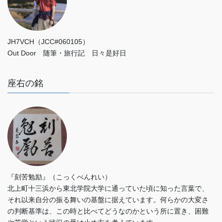
JH7VCH（JCC#060105）
Out Door 随筆・旅行記 日々是好日
座右の銘
『刻苦勉励』（こっくべんれい）
北上町十三浜から東北学院大学に通っていた頃に知った言葉で、
それ以来自分の振る舞いの基盤に据えています。何らかの大変さ
の判断基準は、この時と比べてどうなのかという所に置き、困難