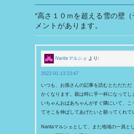
e
er
b
“
高さ１０ｍを超える雪の壁（
o
メントがあります。
o
k
Naritaマルシェ
より:
2022-01-13 23:47
いつも、お孫さんの記事を読むとただただ
かくなります。親は時に手一杯になってし
いちゃんおばあちゃんがすぐ隣にいて、こ
てそこを伸ばしてあげたいと願ってくれて
Naritaマルシェとして、また地域の一