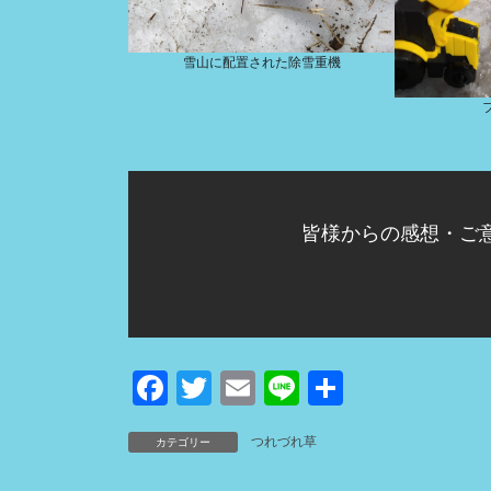
雪山に配置された除雪重機
皆様からの感想・ご
F
T
E
Li
共
a
wi
m
n
有
つれづれ草
カテゴリー
c
tt
ail
e