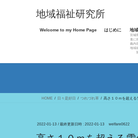
コ
ナ
ン
ビ
地域福祉研究所
テ
ゲ
ン
ー
Welcome to my Home Page
はじめに
地
ツ
シ
宮城
へ
ョ
進に
義内
ス
ン
地域
キ
に
ッ
移
プ
動
HOME
日々是好日
つれづれ草
高さ１０ｍを超える
2022-01-13
/ 最終更新日時 :
2022-01-13
welfare0622