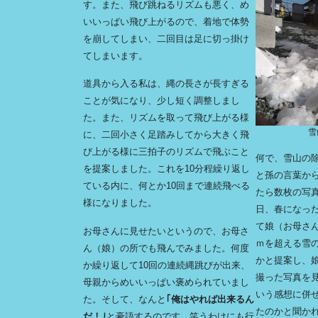
す。また、飛び跳ねるリズムも悪く、め
いいっぱい飛び上がるので、着地で体勢
を崩してしまい、二回目は足に切っ掛け
てしまいます。
道具から入る私は、縄の長さが長すぎる
ことが気になり、少し短く調整しまし
た。また、リズムを取って飛び上がる様
雪
に、二回小さく足踏みしてから大きく飛
び上がる様に三拍子のリズムで飛ぶこと
何で、雪山の
を提案しました。これを10分程繰り返し
と孫の言葉か
ている内に、何とか10回まで連続飛べる
たら数枚の写
様になりました。
日、春になっ
て娘（お母さん
お母さんに見せたいというので、お母さ
ｍを超える雪
ん（娘）の所でも飛んでみました。何度
かと提案し、
か繰り返して10回の連続縄跳びが出来、
撮った写真を見
母親からめいいっぱい褒められていまし
いう感想に併
た。そして、なんと
｢俺はやれば出来るん
たのかと聞か
だ！｣
と豪語するのです。笑うわけにも行