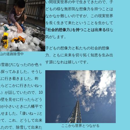
い間現実世界の中で生きてきたので、子
どもの様な無邪気な想像力を持つことは
なかなか難しいのですが、この現実世界
を長く生きて来たということを生かして
｢社会的想像力｣を持つことは出来る
様な
気がします。
子どもの想像力と私たちの社会的想像
山の道路除雪中
力、ともに未来を切り拓く知恵を生み出
す源になれは嬉しいです。
除雪遊びになったのか色々
ら探ってみました。そうし
真に行き着きました。昨
たらどこかに行きたいねっ
）が話していたので、10
の壁を見せに行ったらどう
娘が小さいときに八幡平で
せました。｢凄いね～｣と
せて、これ、どうして出来
ここから世界とつながる
れたので、除雪して出来た