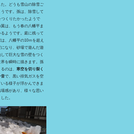
した。どうも雪山の除雪ご
ようです。孫は、除雪して
をつくりたかったようで
の翼は、もう春の八幡平ま
いるようです。庭に残って
は、八幡平の10ｍを超え
壁になり、砂場で遊んだ遊
働して巨大な雪の壁をつく
世界を瞬時に描きます。孫
くるのは、
寒空を切り裂く
ン音
で、黒い排気ガスを空
ている様子が浮かんできま
臨場感があり、様々な思い
ました。