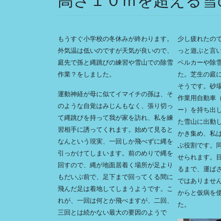
高さ１０ｍを超える雪
もうすぐ小学校の冬休みが終わります。
少し疲れたの
外気温は低いのですが天気が良いので、
っと遊ぶと言
庭先で孫と縄跳びの練習や雪山での除雪
ベルカーや除
作業？をしました。
た。芝生の庭
そうです。砂
運動神経が母に似てイマイチの孫は、そ
作業用自動車
のような自覚はみじんもなく、張り切っ
ー）を持ち出
て縄跳びを持って我が家を訪れ、私を練
た雪山に出動
習相手に誘ってくれます。始めて見ると
かき集め、私
なんという現実、一回しか飛べずに縄を
ぶ役割です。
引っかけてしまいます。前のめりで縄を
せられます。
回すので、縄が地面居着く場所が足より
るまで、運ば
もだいぶ前で、足下まで回ってくる間に
ではありませ
飛んだ足は着地してしまうようです。こ
からと仮病を
れが、一回は何とか飛べますが、二回、
た。
三回とは続かない最大の要因のようで