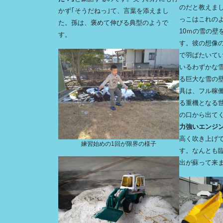
のだと教えま
かず｢そうだねっ｣て、言葉を添えまし
っこはこれの
た。孫は、褒めて伸びる典型のようで
10ｍの雪の壁
す。
す。彼の想像
で羽ばたいて
いるわずかな雪
る巨大な雪の
具は、フル稼
る重機となる
の口から出て
力強いエンジ
高く吹き上げ
練習始めの1回が限界の様子
す。なんとも
出が蘇って来