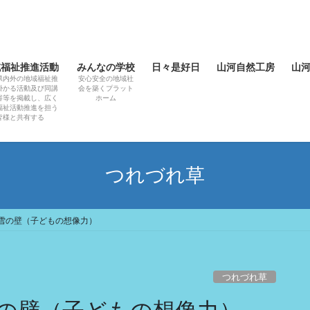
域福祉推進活動
みんなの学校
日々是好日
山河自然工房
山
県内外の地域福祉推
安心安全の地域社
掛かる活動及び同講
会を築くプラット
容等を掲載し、広く
ホーム
福祉活動推進を担う
皆様と共有する
つれづれ草
雪の壁（子どもの想像力）
つれづれ草