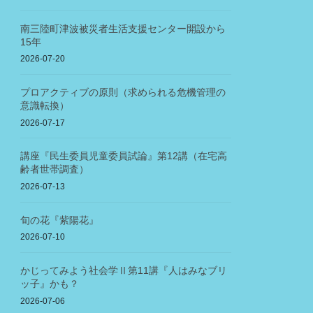
南三陸町津波被災者生活支援センター開設から
15年
2026-07-20
プロアクティブの原則（求められる危機管理の
意識転換）
2026-07-17
講座『民生委員児童委員試論』第12講（在宅高
齢者世帯調査）
2026-07-13
旬の花『紫陽花』
2026-07-10
かじってみよう社会学Ⅱ第11講『人はみなブリ
ッ子』かも？
2026-07-06