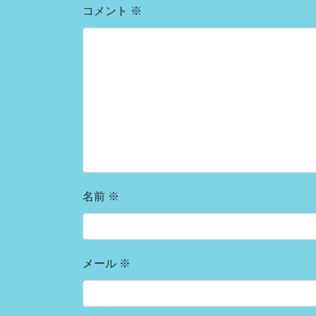
コメント
※
名前
※
メール
※