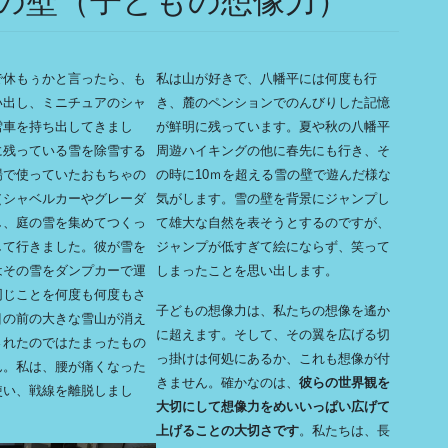
の壁（子どもの想像力）
で休もぅかと言ったら、も
私は山が好きで、八幡平には何度も行
い出し、ミニチュアのシャ
き、麓のペンションでのんびりした記憶
雪車を持ち出してきまし
が鮮明に残っています。夏や秋の八幡平
に残っている雪を除雪する
周遊ハイキングの他に春先にも行き、そ
場で使っていたおもちゃの
の時に10ｍを超える雪の壁で遊んだ様な
（シャベルカーやグレーダ
気がします。雪の壁を背景にジャンプし
し、庭の雪を集めてつくっ
て雄大な自然を表そうとするのですが、
して行きました。彼が雪を
ジャンプが低すぎて絵にならず、笑って
はその雪をダンプカーで運
しまったことを思い出します。
同じことを何度も何度もさ
子どもの想像力は、私たちの想像を遙か
目の前の大きな雪山が消え
に超えます。そして、その翼を広げる切
されたのではたまったもの
っ掛けは何処にあるか、これも想像が付
ん。私は、腰が痛くなった
きません。確かなのは、
彼らの世界観を
使い、戦線を離脱しまし
大切にして想像力をめいいっぱい広げて
上げることの大切さです
。私たちは、長