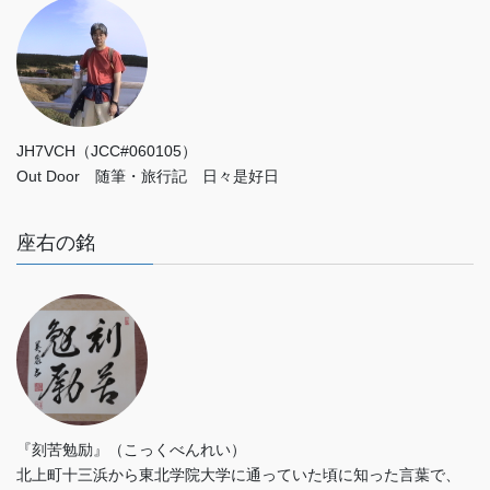
JH7VCH（JCC#060105）
Out Door 随筆・旅行記 日々是好日
座右の銘
『刻苦勉励』（こっくべんれい）
北上町十三浜から東北学院大学に通っていた頃に知った言葉で、