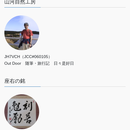
山河自然工房
JH7VCH（JCC#060105）
Out Door 随筆・旅行記 日々是好日
座右の銘