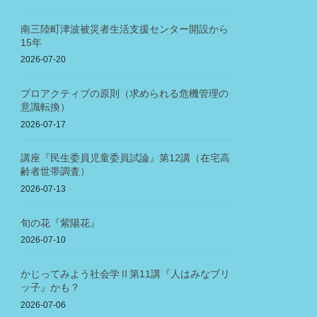
南三陸町津波被災者生活支援センター開設から
15年
2026-07-20
プロアクティブの原則（求められる危機管理の
意識転換）
2026-07-17
講座『民生委員児童委員試論』第12講（在宅高
齢者世帯調査）
2026-07-13
旬の花『紫陽花』
2026-07-10
かじってみよう社会学Ⅱ第11講『人はみなブリ
ッ子』かも？
2026-07-06