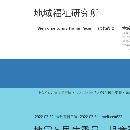
コ
ナ
ン
ビ
地域福祉研究所
テ
ゲ
ン
ー
Welcome to my Home Page
はじめに
地
ツ
シ
宮城
へ
ョ
進に
義内
ス
ン
地域
キ
に
ッ
移
プ
動
HOME
日々是好日
つれづれ草
地震と民生委員・児
2022-03-22
/ 最終更新日時 :
2022-03-21
welfare0622