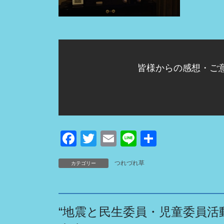
皆様からの感想・ご
F
T
E
Li
共
a
wi
m
n
有
つれづれ草
カテゴリー
c
tt
ail
e
e
er
b
“
地震と民生委員・児童委員活
o