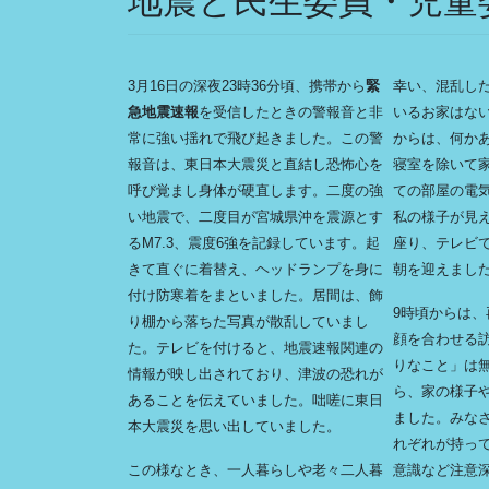
地震と民生委員・児童
3月16日の深夜23時36分頃、携帯から
緊
幸い、混乱し
急地震速報
を受信したときの警報音と非
いるお家はな
常に強い揺れで飛び起きました。この警
からは、何か
報音は、東日本大震災と直結し恐怖心を
寝室を除いて
呼び覚まし身体が硬直します。二度の強
ての部屋の電
い地震で、二度目が宮城県沖を震源とす
私の様子が見
るM7.3、震度6強を記録しています。起
座り、テレビ
きて直ぐに着替え、ヘッドランプを身に
朝を迎えまし
付け防寒着をまといました。居間は、飾
9時頃からは
り棚から落ちた写真が散乱していまし
顔を合わせる
た。テレビを付けると、地震速報関連の
りなこと」は
情報が映し出されており、津波の恐れが
ら、家の様子
あることを伝えていました。咄嗟に東日
ました。みな
本大震災を思い出していました。
れぞれが持っ
この様なとき、一人暮らしや老々二人暮
意識など注意