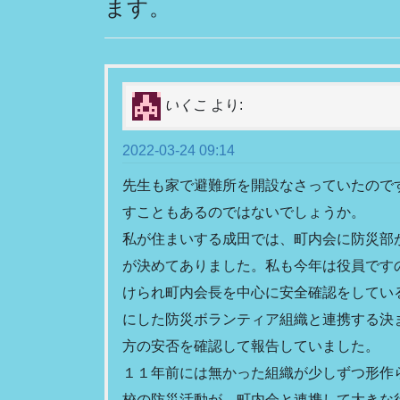
ます。
o
k
いくこ
より:
2022-03-24 09:14
先生も家で避難所を開設なさっていたので
すこともあるのではないでしょうか。
私が住まいする成田では、町内会に防災部
が決めてありました。私も今年は役員です
けられ町内会長を中心に安全確認をしてい
にした防災ボランティア組織と連携する決
方の安否を確認して報告していました。
１１年前には無かった組織が少しずつ形作
校の防災活動が、町内会と連携して大きな