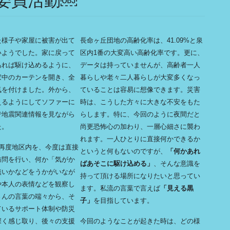
委員活動￼
た様子や家屋に被害が出て
長命ヶ丘団地の高齢化率は、41.09%と泉
いようでした。家に戻って
区内1番の大変高い高齢化率です。更に、
あれば駆け込めるように、
データは持っていませんが、高齢者一人
家中のカーテンを開き、全
暮らしや老々二人暮らしが大変多くなっ
気を付けました。外から、
ていることは容易に想像できます。災害
えるようにしてソファーに
時は、こうした方々に大きな不安をもた
で地震関連情報を見ながら
らします。特に、今回のように夜間だと
た。
尚更恐怖心の加わり、一層心細さに襲わ
れます。一人ひとりに直接何かできるか
、再度地区内を、今度は直接
というと何もないのですが、
「何かあれ
訪問を行い、何か「気がか
ばあそこに駆け込める」
、そんな意識を
無いかなどをうかがいなが
持って頂ける場所になりたいと思ってい
や本人の表情などを観察し
ます。私流の言葉で言えば
「見える黒
さんの言葉の端々から、そ
子」
を目指しています。
ているサポート体制や防災
深く感じ取り、後々の支援
今回のようなことが起きた時は、どの様