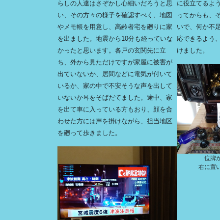
らしの人達はさぞかし心細いだろうと思
に役立てるよ
い、その方々の様子を確認すべく、地図
ってからも、
やメモ帳を用意し、高齢者宅を廻りに家
いで、何か不
を出ました。地震から10分も経っていな
応できるよう
かったと思います。各戸の玄関先に立
けました。
ち、外から見ただけですが家屋に被害が
出ていないか、居間などに電気が付いて
いるか、家の中で不安そうな声を出して
いないか耳をそばだてました。途中、家
を出て車に入っている方もおり、顔を合
わせた方には声を掛けながら、担当地区
を廻って歩きました。
位牌
右に置