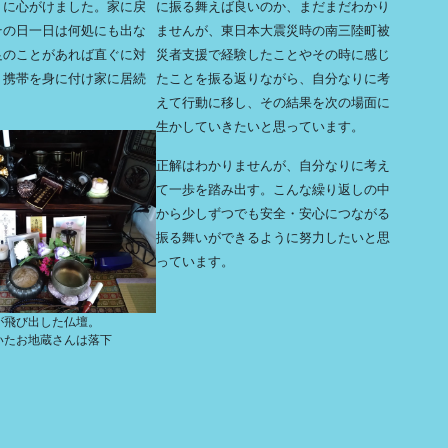
うに心がけました。家に戻
に振る舞えば良いのか、まだまだわかり
その日一日は何処にも出な
ませんが、東日本大震災時の南三陸町被
足のことがあれば直ぐに対
災者支援で経験したことやその時に感じ
、携帯を身に付け家に居続
たことを振る返りながら、自分なりに考
えて行動に移し、その結果を次の場面に
生かしていきたいと思っています。
正解はわかりませんが、自分なりに考え
て一歩を踏み出す。こんな繰り返しの中
から少しずつでも安全・安心につながる
振る舞いができるように努力したいと思
っています。
が飛び出した仏壇。
いたお地蔵さんは落下