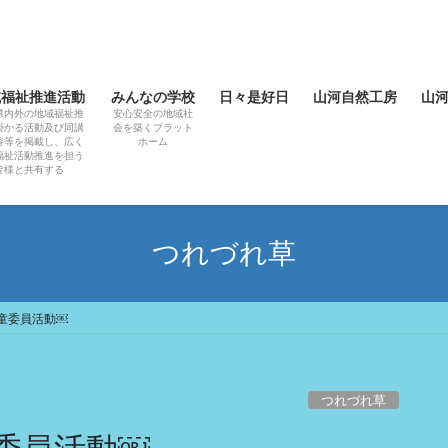
域福祉推進活動
みんなの学校
日々是好日
山河自然工房
山
県内外の地域福祉推
安心安全の地域社
掛かる活動及び同講
会を築くプラット
容等を掲載し、広く
ホーム
福祉活動推進を担う
皆様と共有する
つれづれ草
童委員活動￼
つれづれ草