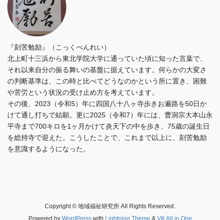
『刻苦勉励』（こっくべんれい）
北上町十三浜から東北学院大学に通っていた頃に知った言葉で、
それ以来自分の振る舞いの基盤に据えています。何らかの大変さ
の判断基準は、この時と比べてどうなのかという所に置き、困難
や苦労という状況の受け止め方を考えています。
その後、2023（令和5）年に四国八十八ヶ寺歩きお遍路を50日か
けて通し打ちで結願。更に2025（令和7）年には、曹洞宗大本山永
平寺まで700キロを1ヶ月かけて炎天下の中を歩き、75歳の誕生日
を総持寺で迎えた。こうしたことで、これまで以上に、刻苦勉励
を意識するようになった。
Copyright © 地域福祉研究所 All Rights Reserved.
Powered by
WordPress
with
Lightning Theme
&
VK All in One