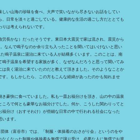
味しい山海の珍味を食べ、大声で笑いながら尽きないお話をしてい
ら、日常を淡々と過ごしている。健康的な生活の過ごし方だととても
わりは考えられないです。
漁労長かな）だったそうです。東日本大震災で家は流され、震災から
た。なんで鳴子なのか余り立ち入ったことを聞いてはいけないと思い
れた鳴子温泉に湯治に来ている人が結構多くいます。このことは、南
て鳴子温泉を希望する家族が多く、なぜなんだろうと思って聞いてみ
には良く湯治に来ていたのだと教えて頂きました。そのようなことか
です。もしかしたら、この方もこんな経緯があったのかも知れませ
捌き豪快に食べていました。私も一皿お福分けを頂き、山の中の温泉
ところで何とも豪華なお福分けでした。何か、こうした関わりってと
お福分け（おすそわけ）が些細な日常の中で行われる社会になった
思います。
いう団体（富谷市）では、「制服・体操着のおさがり会」というのをや
れなくなった制服や体操着を無償で譲り受け、必要な人に無償でお渡