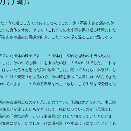
分け編）
いたような過ごし方ではありませんでした。少々不自由さと痛みの伴
たすら身体を休め、ゆっくりこれまでの出来事を振り返る時間にした
不自由さや痛みに意識が向き、これまでを振り返ることは難しかっ
ていた団体の様子です。この団体は、80代と思われる男女6人組
ました。その中でも特に目を張ったのは、大量の生卵でした。これを
れはないだろうと思った程の数量でした。聞いてみたら、温泉卵にし
日に生卵の安売りがあるので、その時を狙って大量に買い込んできた
かれています。この飲める温泉を出しっ放しにして生卵を18分ほどゆ
所のお友達同士なのかと思ったのですが、予想は大きく外れ、南三陸
お住まいが違う人たちがどうして一緒になっているのか不思議でし
温泉の「農民の家」という湯治宿にたびたび泊まっていたといいま
お友達になり、いつしか一緒に温泉巡りをするようになったというも