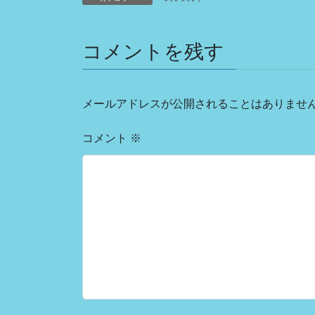
c
tt
ail
e
e
er
コメントを残す
b
o
o
メールアドレスが公開されることはありませ
k
コメント
※