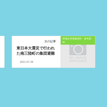
研修会等講義資料・参考資
次の記事
料
東日本大震災で行われ
た南三陸町の集団避難
2021-07-28