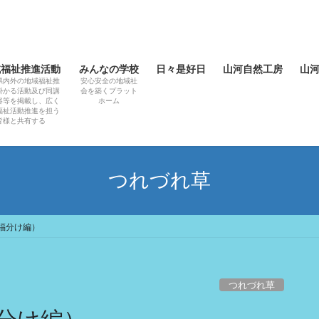
域福祉推進活動
みんなの学校
日々是好日
山河自然工房
山
県内外の地域福祉推
安心安全の地域社
掛かる活動及び同講
会を築くプラット
容等を掲載し、広く
ホーム
福祉活動推進を担う
皆様と共有する
つれづれ草
福分け編）
つれづれ草