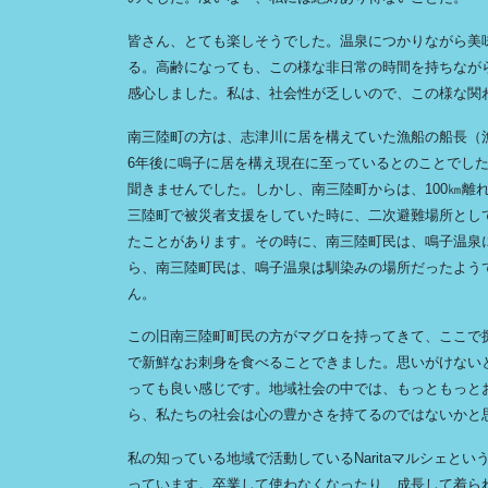
皆さん、とても楽しそうでした。温泉につかりながら美
る。高齢になっても、この様な非日常の時間を持ちなが
感心しました。私は、社会性が乏しいので、この様な関
南三陸町の方は、志津川に居を構えていた漁船の船長（
6年後に鳴子に居を構え現在に至っているとのことでし
聞きませんでした。しかし、南三陸町からは、100㎞離
三陸町で被災者支援をしていた時に、二次避難場所とし
たことがあります。その時に、南三陸町民は、鳴子温泉
ら、南三陸町民は、鳴子温泉は馴染みの場所だったよう
ん。
この旧南三陸町町民の方がマグロを持ってきて、ここで
で新鮮なお刺身を食べることできました。思いがけない
っても良い感じです。地域社会の中では、もっともっと
ら、私たちの社会は心の豊かさを持てるのではないかと
私の知っている地域で活動しているNaritaマルシェと
っています。卒業して使わなくなったり、成長して着ら