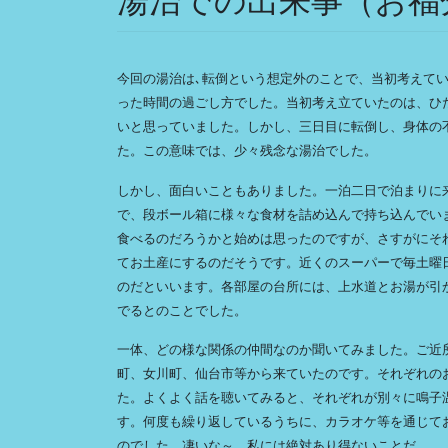
湯治での出来事（お福
今回の湯治は､転倒という想定外のことで、当初考えて
った時間の過ごし方でした。当初考え立ていたのは、ひ
いと思っていました。しかし、三日目に転倒し、身体の
た。この意味では、少々残念な湯治でした。
しかし、面白いこともありました。一泊二日で泊まりに来
で、段ボール箱に様々な食材を詰め込んで持ち込んでい
食べるのだろうかと始めは思ったのですが、さすがにそ
てお土産にするのだそうです。近くのスーパーで毎土曜
のだといいます。各部屋の台所には、上水道とお湯が引
でるとのことでした。
一体、どの様な関係の仲間なのか聞いてみました。ご近
町、女川町、仙台市等から来ていたのです。それぞれの
た。よくよく話を聴いてみると、それぞれが別々に鳴子
す。何度も繰り返しているうちに、カラオケ等を通じて
のでした。凄いな～、私には絶対あり得ないことだ。