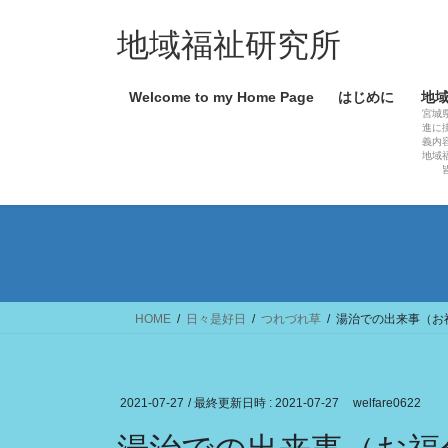
コ
ナ
ン
ビ
地域福祉研究所
テ
ゲ
ン
ー
Welcome to my Home Page
はじめに
地
ツ
シ
宮城
へ
ョ
進に
義内
ス
ン
地域
キ
に
ッ
移
プ
動
HOME
日々是好日
つれづれ草
湯治での出来事（お
2021-07-27
/ 最終更新日時 :
2021-07-27
welfare0622