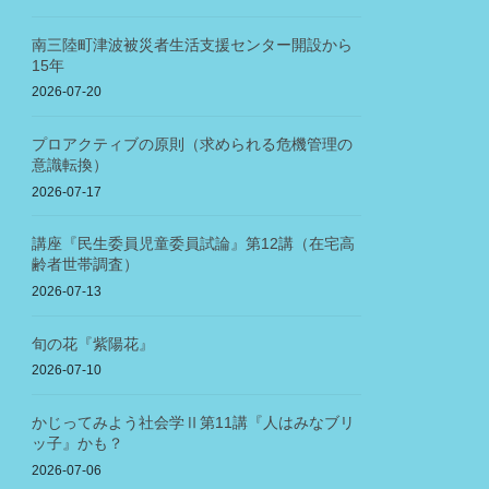
南三陸町津波被災者生活支援センター開設から
15年
2026-07-20
プロアクティブの原則（求められる危機管理の
意識転換）
2026-07-17
講座『民生委員児童委員試論』第12講（在宅高
齢者世帯調査）
2026-07-13
旬の花『紫陽花』
2026-07-10
かじってみよう社会学Ⅱ第11講『人はみなブリ
ッ子』かも？
2026-07-06