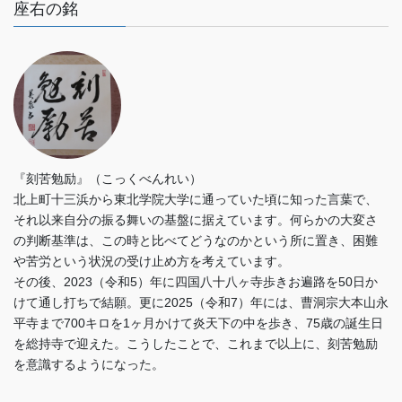
座右の銘
『刻苦勉励』（こっくべんれい）
北上町十三浜から東北学院大学に通っていた頃に知った言葉で、
それ以来自分の振る舞いの基盤に据えています。何らかの大変さ
の判断基準は、この時と比べてどうなのかという所に置き、困難
や苦労という状況の受け止め方を考えています。
その後、2023（令和5）年に四国八十八ヶ寺歩きお遍路を50日か
けて通し打ちで結願。更に2025（令和7）年には、曹洞宗大本山永
平寺まで700キロを1ヶ月かけて炎天下の中を歩き、75歳の誕生日
を総持寺で迎えた。こうしたことで、これまで以上に、刻苦勉励
を意識するようになった。