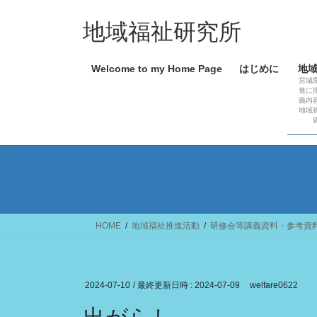
コ
ナ
ン
ビ
地域福祉研究所
テ
ゲ
ン
ー
Welcome to my Home Page
はじめに
地
ツ
シ
宮城
へ
ョ
進に
義内
ス
ン
地域
キ
に
ッ
移
プ
動
HOME
地域福祉推進活動
研修会等講義資料・参考資
2024-07-10
/ 最終更新日時 :
2024-07-09
welfare0622