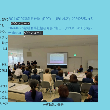
2024-07-09福島県社協（PDF）（郡山地区）20240625ver.5
と妙に
ダウンロード
まし
2024-07-09福祉名県社協研修会in郡山（クロスSWOT分析）
ある。
workseat
ダウンロード
りまし
、味け
いるよ
町村社
て来ま
んだ餅
ときに
を口に
人を超
分析結果の発表