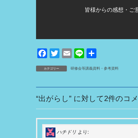
皆様からの感想・ご
F
T
E
Li
共
a
wi
m
n
有
研修会等講義資料・参考資料
カテゴリー
c
tt
ail
e
e
er
b
“
出がらし
” に対して2件のコ
o
o
k
ハチドリ
より: