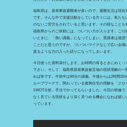
福島県は、原発事故避難者が多いので、避難生活は現在
です。そんな中で支援活動をしている方々には、私たち
のないご苦労をされていると思います。その様なことも
福島県からのご依頼には、ついつい力が入ります。この
いときに、「熱い講義」になってしまい、受講者は迷惑
ことだと思うのですが、ついついマイクなしで広い会場
渡るような力の入った語りになってしまいます。
今日使った資料添付します。お時間の有るときにめくっ
下さい。そして、福島県原発事故被災地の現状理解の一
れば幸です。午前中は90分の講義。午後からは2時間30
ループワークで、関わっている復興住宅の理解を「クロ
SWOT分析」手法でやってもらいました。今回の研修で
なく見ている現状をより深く見つめる機会になれば嬉し
っています。