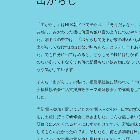
出がらし
「出がらし」はNHK朝ドラで語られ、「そうだよな～」
共感し、みおわった後に何度も独り言のようにつぶやき
た。朝ドラの中では、「出がらしであるが故の味わいも
出がらしでなければ出せない味もある」とフォローもあ
た。でも自分に当てはめると、どうもその様には行かず
のないあってもなくても何の影響もない飲み物になって
うな気がしています。
そんな「出がらし」の私は、福島県社協に請われて「市
会福祉協議会生活支援員等テーマ別研修会」で講義をし
した。
当初40人参加と聞いていたので40人＋α分の一口大のず
をお土産に持って研修会に行きました。こんな蒸し暑い
研修会に来てくれる方々にわずかだけですが、宮城の味
してもらいたかったのです。そしたら、何と参加者は50
えたとか！お土産の量が少し足りませんでした（汗）。