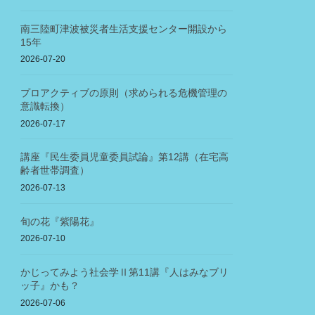
南三陸町津波被災者生活支援センター開設から
15年
2026-07-20
プロアクティブの原則（求められる危機管理の
意識転換）
2026-07-17
講座『民生委員児童委員試論』第12講（在宅高
齢者世帯調査）
2026-07-13
旬の花『紫陽花』
2026-07-10
かじってみよう社会学Ⅱ第11講『人はみなブリ
ッ子』かも？
2026-07-06