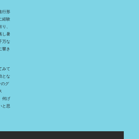
進行形
に経験
有り、
蒸し暑
千万な
に響き
てみて
助とな
分のグ
ス
、何げ
いと思