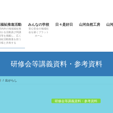
域福祉推進活動
みんなの学校
日々是好日
山河自然工房
山
県内外の地域福祉推
安心安全の地域社
掛かる活動及び同講
会を築くプラット
容等を掲載し、広く
ホーム
福祉活動推進を担う
皆様と共有する
研修会等講義資料・参考資料
料
出がらし
研修会等講義資料・参考資料