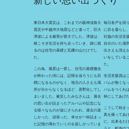
新しい思い出づくり
東日本大震災は、これまでの阪神淡路大
毎日各戸を回
震災や中越沖大地震などと違って、巨大
に目を凝らし
津波による被害が甚大でした。津波は、
社協の生活支
根こそぎ生活を持ち去っていき、跡に残
自分のいた場
るのは住宅の基礎と瓦礫の山だけでし
出さえも消え
た。
いをしている
た。
この為、風景は一変し、住宅の基礎撤去
が終わった頃には、記憶を辿ろうにも目
生活支援員は
標になるものがなく、地元の人さえも場
バムが無くな
所が分からなくなるほど、原野化してし
バムをつくれ
まいました。被災したみなさんは、過去
杯にしてあげ
の思い出が詰まったアルバムや記念にな
こうして始ま
る様々なものが波にさらわれ、過去の楽
真を撮ってあ
しかった、頑張った、幸せが一杯詰まっ
に、出来るだ
た記憶の薄れていくのを寂しがっていま
うと、町内の