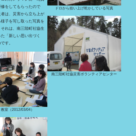
研修をしてもらったので
ドロから拾い上げ乾かしている写真
災者は、災害から立ち上が
る様子を写し取った写真を
。それは、南三陸町社協生
った「新しい思い出づく
のです。
南三陸町社協災害ボランティアセンター
室（2012/03/04）