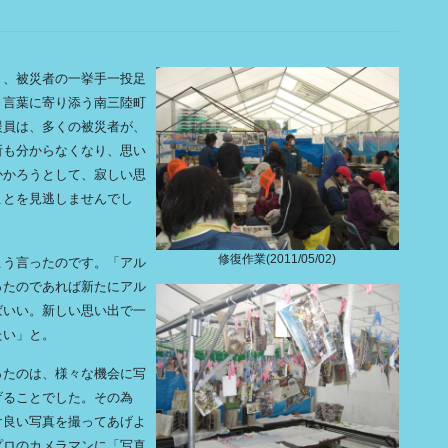
り、被災者の一挙手一投足
、言葉に寄り添う南三陸町
援員は、多くの被災者が、
所も分からなくなり、思い
かかろうとして、寂しい思
ことを見逃しませんでし
修復作業(2011/05/02)
こう言ったのです。「アル
ったのであれば新たにアル
ばいい。新しい思い出で一
たい」と。
ったのは、様々な機会に写
げることでした。その為
け良い写真を撮ってあげよ
プロのカメラマンに「写真