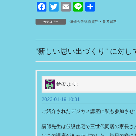
F
T
E
Li
共
a
wi
m
n
有
研修会等講義資料・参考資料
カテゴリー
c
tt
ail
e
e
er
b
“
新しい思い出づくり
” に対
o
o
k
鈴虫
より:
2023-01-19 10:31
ご紹介されたデジカメ講座に私も参加させ
講師先生は仮設住宅で三世代同居の家長さ
はこの講座がきっかけでした。毎日の様に