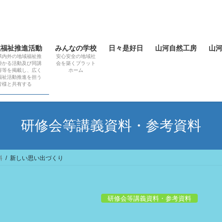
域福祉推進活動
みんなの学校
日々是好日
山河自然工房
山
県内外の地域福祉推
安心安全の地域社
掛かる活動及び同講
会を築くプラット
容等を掲載し、広く
ホーム
福祉活動推進を担う
皆様と共有する
研修会等講義資料・参考資料
料
新しい思い出づくり
研修会等講義資料・参考資料