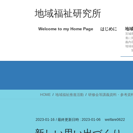
コ
ナ
ン
ビ
地域福祉研究所
テ
ゲ
ン
ー
Welcome to my Home Page
はじめに
地
ツ
シ
宮城
へ
ョ
進に
義内
ス
ン
地域
キ
に
ッ
移
プ
動
HOME
地域福祉推進活動
研修会等講義資料・参考資
2023-01-16
/ 最終更新日時 :
2023-01-06
welfare0622