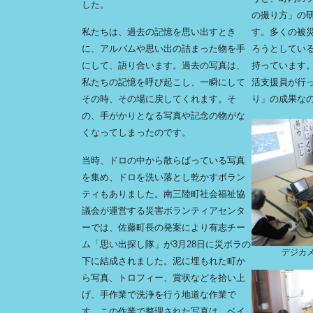
した。
の撮り方」の
私たちは、過去の記憶を思い出すとき
す。多くの被
に、アルバムや思い出の詰まった物を手
ろうとしてい
にして、語り合います。過去の写真は、
持っています
私たちの記憶を呼び起こし、一瞬にして
活支援員が行
その時、その場に戻してくれます。そ
り」の成果な
の、手がかりとなる写真や記念の物がな
くなってしまったのです。
当時、ドロの中から散らばっている写真
を集め、ドロを洗い落とし乾かすボラン
ティもありました。南三陸町社会福祉協
議会が運営する災害ボランティアセンタ
ーでは、佐藤町長の発案により有志チー
ム「思い出探し隊」が3月28日に災ボラの
デジカメ教
下に結成されました。泥に埋もれた町か
ら写真、トロフィー、賞状などを拾い上
げ、手作業で洗浄を行う地道な作業で
す。この作業で整理された写真は、ベイ