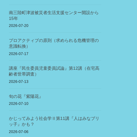
南三陸町津波被災者生活支援センター開設から
15年
2026-07-20
プロアクティブの原則（求められる危機管理の
意識転換）
2026-07-17
講座『民生委員児童委員試論』第12講（在宅高
齢者世帯調査）
2026-07-13
旬の花『紫陽花』
2026-07-10
かじってみよう社会学Ⅱ第11講『人はみなブリ
ッ子』かも？
2026-07-06