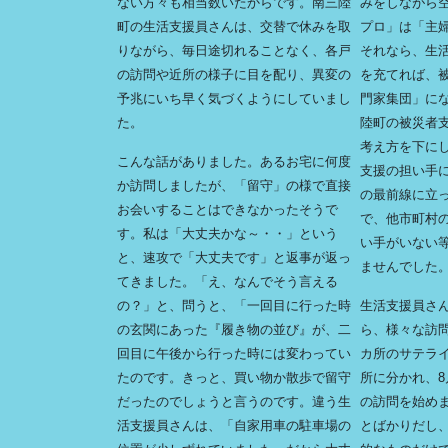
ない方々も相当数いたからです。南三陸
みをしながら
町の生活支援員さんは、交替で休みを取
プロ」は「主
りながら、毎日途切れることなく、各戸
それなら、生
の訪問や近所の様子に目を配り、異変の
を充てれば、
予兆にいち早く気づくようにしていまし
門家集団」に
た。
陸町の被災者
考え方を下に
こんな話がありました。あるお宅に何度
支援の担い手
か訪問しましたが、「留守」の様で直接
の最前線に立
お会いすることはできなかったそうで
で、他市町村
す。私は「大丈夫かな～・・」という
い手がいない
と、速攻で「大丈夫です」と返事が返っ
ませんでした
てきました。「え、なんでそう言える
の？」と、問うと、「一回目に行った時
生活支援員さ
の玄関にあった『履き物の並び』が、二
ら、様々な訪
回目に午後から行った時には変わってい
カ所のサテラ
たのです。きっと、買い物か散歩で留守
所に分かれ、8
だったのでしょうと言うのです。違う生
の訪問を始め
活支援員さんは、「自家用車の駐車場の
とばかりだし