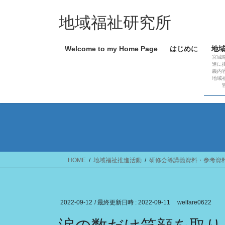
コ
ナ
ン
ビ
地域福祉研究所
テ
ゲ
ン
ー
Welcome to my Home Page
はじめに
地
ツ
シ
宮城
へ
ョ
進に
義内
ス
ン
地域
キ
に
ッ
移
プ
動
HOME
地域福祉推進活動
研修会等講義資料・参考資
2022-09-12
/ 最終更新日時 :
2022-09-11
welfare0622