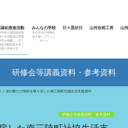
域福祉推進活動
みんなの学校
日々是好日
山河自然工房
山
県内外の地域福祉推
安心安全の地域社
掛かる活動及び同講
会を築くプラット
容等を掲載し、広く
ホーム
福祉活動推進を担う
皆様と共有する
研修会等講義資料・参考資料
料
涙の数だけ笑顔を取り戻した南三陸町社協生活支援員￼
研修会等講義資料・参考資料