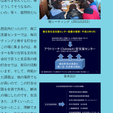
ではありませんでした。毎
「どうしてそうなるの」
良いの」等々、疑問符だら
朝ミーティング（2011/12/12）
は想定内だったので、南三
活支援センターでは、毎日
ーティングと称する打合せ
。この場に集まるのは、各
ンターを取り仕切る主任生
。会社で言うと支店長の様
の打合せでは、前日の活動
らいます。そして、何処か
基本設計
きた課題は、他の場所でも
性が高いので、この打合せ
課題を全員で共有し、解決
えの場にしたのです。生活
てきた、上手くいったこ
かなかったこと、理解でき