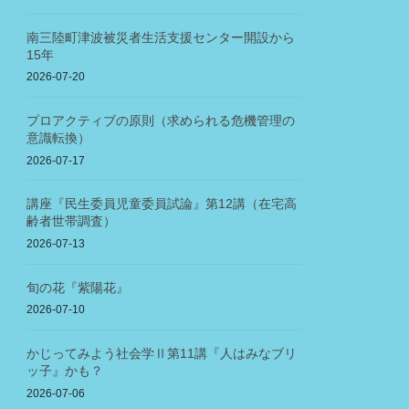
南三陸町津波被災者生活支援センター開設から
15年
2026-07-20
プロアクティブの原則（求められる危機管理の
意識転換）
2026-07-17
講座『民生委員児童委員試論』第12講（在宅高
齢者世帯調査）
2026-07-13
旬の花『紫陽花』
2026-07-10
かじってみよう社会学Ⅱ第11講『人はみなブリ
ッ子』かも？
2026-07-06