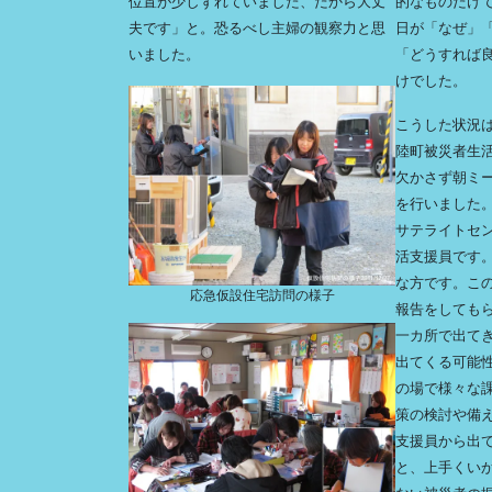
位置が少しずれていました、だから大丈
的なものだけ
夫です」と。恐るべし主婦の観察力と思
日が「なぜ」
いました。
「どうすれば
けでした。
こうした状況
陸町被災者生
欠かさず朝ミ
を行いました
サテライトセ
活支援員です
な方です。こ
応急仮設住宅訪問の様子
報告をしても
一カ所で出て
出てくる可能
の場で様々な
策の検討や備
支援員から出
と、上手くい