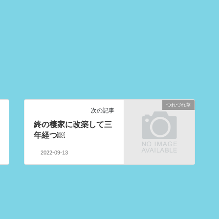
つれづれ草
次の記事
終の棲家に改築して三
年経つ￼
2022-09-13