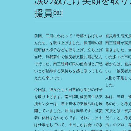
涙の数だけ笑顔を取り
援員￼
前回、二回にわたって「奇跡のおばちゃ
被災者生活支
んたち」を取り上げました。採用時の基
南三陸町が実
礎研修の様子などを取り上げ、立ち上げ
書きました。
当時、無我夢中で被災者支援に飛び込ん
いた多くの市
で行った、南三陸町町民の使命感と戸惑
者からは、被
いとが錯綜する気持ちを感じ取ってもら
い」「被災者
えたら幸いです。
人財が不足し
した。
今回は、彼女たちの日常的な学びの様子
を取り上げます。南三陸町被災者生活支
私は、当時、
援センターは、年中無休で支援活動を展
るのか」と考
開していました。理由は簡単です。被災
支援とは「被
者に休日はないからです。それに、日中
だ！」と、考
は仕事をしていて、土日しかお会いでき
活」のプロ、