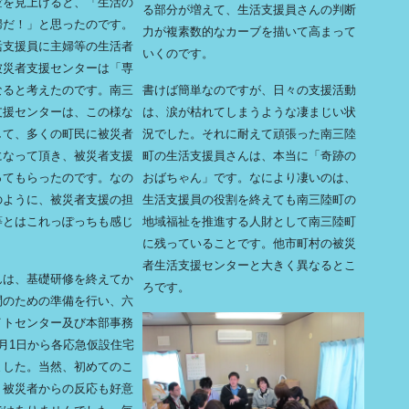
空を見上げると、「生活の
る部分が増えて、生活支援員さんの判断
婦だ！」と思ったのです。
力が複素数的なカーブを描いて高まって
活支援員に主婦等の生活者
いくのです。
被災者支援センターは「専
なると考えたのです。南三
書けば簡単なのですが、日々の支援活動
支援センターは、この様な
は、涙が枯れてしまうような凄まじい状
して、多くの町民に被災者
況でした。それに耐えて頑張った南三陸
になって頂き、被災者支援
町の生活支援員さんは、本当に「奇跡の
ってもらったのです。なの
おばちゃん」です。なにより凄いのは、
のように、被災者支援の担
生活支援員の役割を終えても南三陸町の
等とはこれっぽっちも感じ
地域福祉を推進する人財として南三陸町
。
に残っていることです。他市町村の被災
者生活支援センターと大きく異なるとこ
んは、基礎研修を終えてか
ろです。
問のための準備を行い、六
イトセンター及び本部事務
月1日から各応急仮設住宅
ました。当然、初めてのこ
、被災者からの反応も好意