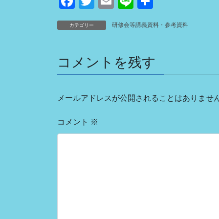
F
T
E
Li
共
a
wi
m
n
有
研修会等講義資料・参考資料
カテゴリー
c
tt
ail
e
e
er
コメントを残す
b
o
o
メールアドレスが公開されることはありませ
k
コメント
※