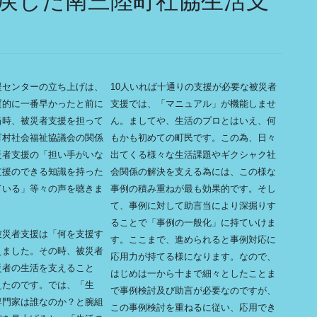
戻した南三陸町社協生活支
援センターの立ち上げは、
10人いれば十通りの支援が必要な被災者
質的に一番早かったと前に
支援では、「マニュアル」が機能しませ
当時、被災者支援を担って
ん。ましてや、生活のプロとはいえ、何
町村社会福祉協議会の関係
もかも初めての町民です。この為、日々
災者支援の「担い手がいな
出てくる様々な生活課題やギクシャク社
支援のできる知識を持った
会関係の解決を支える為には、この様な
ている」等々の声を聴きま
事例の積み重ねが最も効果的です。そし
て、事例に対して助言当により深掘りす
ることで「事例の一般化」に持ていけま
被災者支援は「何を支援す
す。ここまで、進められると事例対応に
えました。その時、被災者
応用力が持てる様になります。なので、
災者の生活を支えること
はじめは一から十まで細々としたことま
えたのです。では、「生
で事例検討及び助言が必要なのですが、
専門家は誰なのか？と腕組
この事例検討を重ねるに従い、応用でき