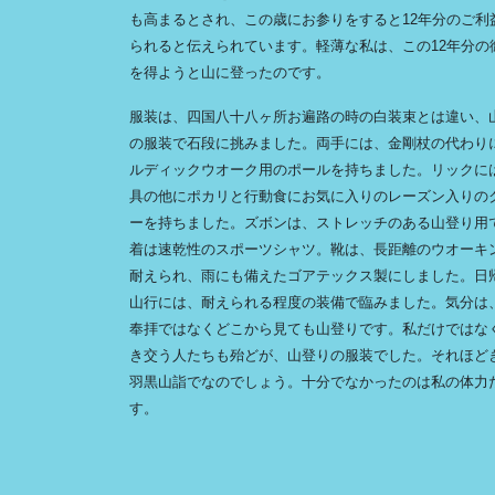
も高まるとされ、この歳にお参りをすると12年分のご利
られると伝えられています。軽薄な私は、この12年分の
を得ようと山に登ったのです。
服装は、四国八十八ヶ所お遍路の時の白装束とは違い、
の服装で石段に挑みました。両手には、金剛杖の代わり
ルディックウオーク用のポールを持ちました。リックに
具の他にポカリと行動食にお気に入りのレーズン入りの
ーを持ちました。ズボンは、ストレッチのある山登り用
着は速乾性のスポーツシャツ。靴は、長距離のウオーキ
耐えられ、雨にも備えたゴアテックス製にしました。日
山行には、耐えられる程度の装備で臨みました。気分は
奉拝ではなくどこから見ても山登りです。私だけではな
き交う人たちも殆どが、山登りの服装でした。それほど
羽黒山詣でなのでしょう。十分でなかったのは私の体力
す。