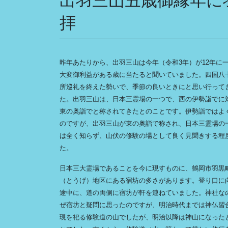
出羽三山丑歳御縁年に
拝
昨年あたりから、出羽三山は今年（令和3年）が12年に
大変御利益がある歳に当たると聞いていました。四国八
所巡礼を終えた勢いで、季節の良いときにと思い行って
た。出羽三山は、日本三霊場の一つで、西の伊勢詣でに
東の奥詣でと称されてきたとのことです。伊勢詣ではよ
のですが、出羽三山が東の奥詣で称され、日本三霊場の
は全く知らず、山伏の修験の場として良く見聞きする程
た。
日本三大霊場であることを今に現すものに、鶴岡市羽黒
（とうげ）地区にある宿坊の多さがあります。登り口に
途中に、道の両側に宿坊が軒を連ねていました。神社な
ぜ宿坊と疑問に思ったのですが、明治時代までは神仏習
現を祀る修験道の山でしたが、明治以降は神山になった