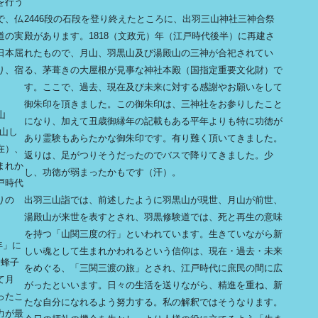
を行う
で、仏
2446段の石段を登り終えたところに、出羽三山神社三神合祭
道の実
殿があります。1818（文政元）年（江戸時代後半）に再建さ
日本屈
れたもので、月山、羽黒山及び湯殿山の三神が合祀されてい
り、宿
る、茅葺きの大屋根が見事な神社本殿（国指定重要文化財）で
す。ここで、過去、現在及び未来に対する感謝やお願いをして
御朱印を頂きました。この御朱印は、三神社をお参りしたこと
山
になり、加えて丑歳御縁年の記載もある平年よりも特に功徳が
開山し
あり霊験もあらたかな御朱印です。有り難く頂いてきました。
在）、
返りは、足がつりそうだったのでバスで降りてきました。少
まれか
し、功徳が弱まったかもです（汗）。
戸時代
りの
出羽三山詣では、前述したように羽黒山が現世、月山が前世、
湯殿山が来世を表すとされ、羽黒修験道では、死と再生の意味
を持つ「山関三度の行」といわれています。生きていながら新
年」に
しい魂として生まれかわれるという信仰は、現在・過去・未来
る蜂子
をめぐる、「三関三渡の旅」とされ、江戸時代に庶民の間に広
て月
がったといいます。日々の生活を送りながら、精進を重ね、新
ったこ
たな自分になれるよう努力する。私の解釈ではそうなります。
力が最