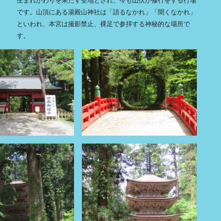
生まれかわりを果たす聖地とされ、今も山伏が修行をする行場
です。山頂にある湯殿山神社は「語るなかれ」「聞くなかれ」
といわれ、本宮は撮影禁止、裸足で参拝する神秘的な場所で
す。