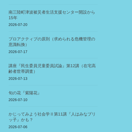
南三陸町津波被災者生活支援センター開設から
15年
2026-07-20
プロアクティブの原則（求められる危機管理の
意識転換）
2026-07-17
講座『民生委員児童委員試論』第12講（在宅高
齢者世帯調査）
2026-07-13
旬の花『紫陽花』
2026-07-10
かじってみよう社会学Ⅱ第11講『人はみなブリ
ッ子』かも？
2026-07-06