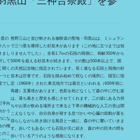
羽黒山「三神合祭殿」を参
一度の
熊野三山と並び称される修験道の聖地・羽黒山は、ミシュラン
十八ヶ
で三つ星を獲得した杉並木があります（この地に立つまでは知
きまし
りませんでした）。全長1.7㎞の石段の両側に、樹齢350年から
対して
500年を超える杉並木が続きます。その数は500本以上で、国
く聞く
の天然記念物に指定されています。長く連なる石段と両側の杉
一つと
並木は圧巻です。石段を踏み始めて程なくの場所に、国宝に指
度でし
定（1966年）された東北地方では最古といわれる（600年前に
再建）五重塔があります。色彩を殆どなくして森の中に佇む姿
は、落ち着きと歴史を感じさせてくれます。二の坂にある力持
町手向
ちやお茶が飲める場所まで来ると下界の機械的な人工の音は聞
向かう
こえなくなり、自分自身が発する息づかいや心臓の鼓動が葉を
のにな
揺らしながら吹き抜ける風音と一緒に、森の中に響いていきま
合の権
す。歩いてもあるいても石段が天に続き、森の中の巨木の間を
とのこ
歩いているアリのような感覚になります。