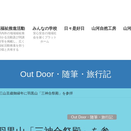
域福祉推進活動
みんなの学校
日々是好日
山河自然工房
山
県内外の地域福祉推
安心安全の地域社
掛かる活動及び同講
会を築くプラット
容等を掲載し、広く
ホーム
福祉活動推進を担う
皆様と共有する
Out Door・随筆・旅行記
三山丑歳御縁年に羽黒山「三神合祭殿」を参拝
Out Door・随筆・旅行記