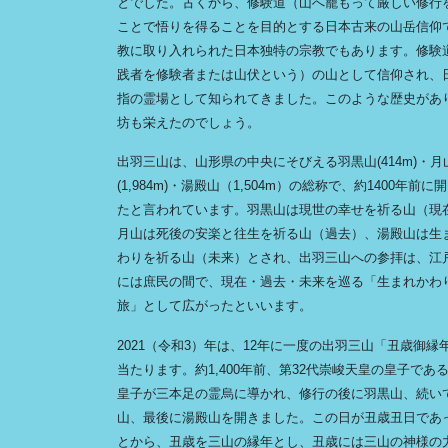
とでした。古くから、修験道（山へ籠もって厳しい修行
ことで悟りを得ることを目的とする日本古来の山岳信仰
教に取り入れられた日本独特の宗教でもあります。修験
践者を修験者または山伏という）の山として信仰され、
指の霊場として知られてきました。このような歴史があ
坊も栄えたのでしょう。
出羽三山は、山形県の中央にそびえる羽黒山(414m)・月
(1,984m)・湯殿山（1,504m）の総称で、約1400年前に
たと言われています。羽黒山は現世の幸せを祈る山（現
月山は死後の安楽と往生を祈る山（過去）、湯殿山は生
わりを祈る山（未来）とされ、出羽三山への参拝は、江
には庶民の間で、現在・過去・未来を巡る「生まれかわ
旅」として広がったといいます。
2021（令和3）年は、12年に一度の出羽三山「丑歳御縁
当たります。約1,400年前、第32代崇峻天皇の皇子であ
皇子が三本足の霊烏に導かれ、修行の後に羽黒山、続い
山、最後に湯殿山を開きました。この日が丑歳丑日であ
とから、丑歳を三山の縁年とし、丑歳には三山の神様の