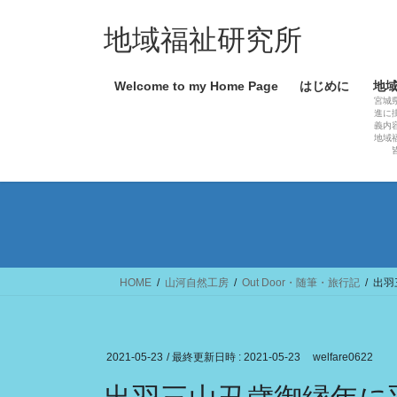
コ
ナ
ン
ビ
地域福祉研究所
テ
ゲ
ン
ー
Welcome to my Home Page
はじめに
地
ツ
シ
宮城
へ
ョ
進に
義内
ス
ン
地域
キ
に
ッ
移
プ
動
HOME
山河自然工房
Out Door・随筆・旅行記
出羽
2021-05-23
/ 最終更新日時 :
2021-05-23
welfare0622