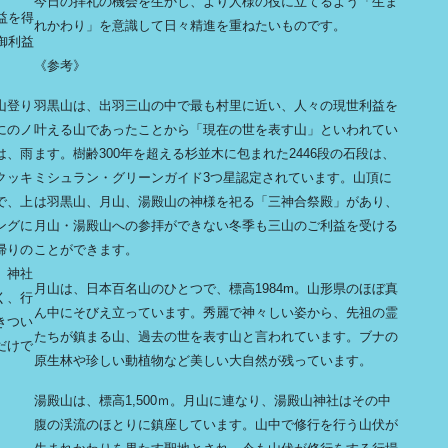
今日の拝礼の機会を生かし、より人様の役に立てるよう「生ま
益を得
れかわり」を意識して日々精進を重ねたいものです。
御利益
《参考》
山登り
羽黒山は、出羽三山の中で最も村里に近い、人々の現世利益を
にのノ
叶える山であったことから「現在の世を表す山」といわれてい
は、雨
ます。樹齢300年を超える杉並木に包まれた2446段の石段は、
クッキ
ミシュラン・グリーンガイド3つ星認定されています。山頂に
で、上
は羽黒山、月山、湯殿山の神様を祀る「三神合祭殿」があり、
ングに
月山・湯殿山への参拝ができない冬季も三山のご利益を受ける
帰りの
ことができます。
、神社
月山は、日本百名山のひとつで、標高1984m。山形県のほぼ真
く、行
ん中にそびえ立っています。秀麗で神々しい姿から、先祖の霊
きつい
たちが鎮まる山、過去の世を表す山と言われています。ブナの
だけで
原生林や珍しい動植物など美しい大自然が残っています。
湯殿山は、標高1,500ｍ。月山に連なり、湯殿山神社はその中
腹の渓流のほとりに鎮座しています。山中で修行を行う山伏が